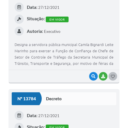
E
Data:
27/12/2021
I
Situação:
EM VIGOR
Autoria:
Executivo
Designa a servidora pública municipal Camila Bignardi Leite
Marinho para exercer a Função de Confiança de Chefe de
Setor de Controle de Tráfego da Secretaria Municipal de
Trânsito, Transporte e Segurança, por motivo de férias da
titular Alexandra Aparecida dos Santos Silva
VISUALIZAR
BAIXAR
G
O
S
Nº 13784
Decreto
T
E
Data:
27/12/2021
I
Situação:
EM VIGOR