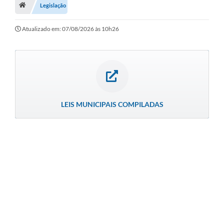
A História
Legislação
Galeria de Fotos
Atualizado em: 07/08/2026 às 10h26
Notícias
SIC
Diário Oficial
Prestação de Contas
LEIS MUNICIPAIS COMPILADAS
Conselhos Municipais
Concursos
Arquivos para Download
Ouvidoria
Contas Públicas
Legislação