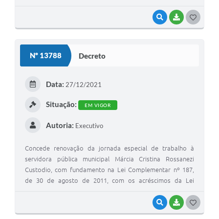
2018
VISUALIZAR
BAIXAR
G
O
S
Nº 13788
Decreto
T
E
Data:
27/12/2021
I
Situação:
EM VIGOR
Autoria:
Executivo
Concede renovação da jornada especial de trabalho à
servidora pública municipal Márcia Cristina Rossanezi
Custodio, com fundamento na Lei Complementar nº 187,
de 30 de agosto de 2011, com os acréscimos da Lei
Complementar nº 384, de 4 de abril de 2018
VISUALIZAR
BAIXAR
G
O