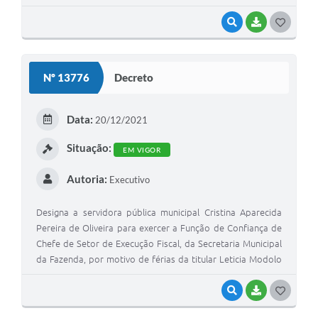
Mantovani Brunhara
VISUALIZAR
BAIXAR
G
O
S
Nº 13776
Decreto
T
E
Data:
20/12/2021
I
Situação:
EM VIGOR
Autoria:
Executivo
Designa a servidora pública municipal Cristina Aparecida
Pereira de Oliveira para exercer a Função de Confiança de
Chefe de Setor de Execução Fiscal, da Secretaria Municipal
da Fazenda, por motivo de férias da titular Leticia Modolo
Lucaina
VISUALIZAR
BAIXAR
G
O