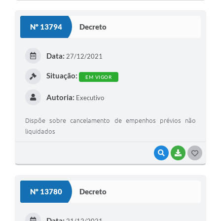
O
S
Nº 13794
Decreto
T
E
Data:
27/12/2021
I
Situação:
EM VIGOR
Autoria:
Executivo
Dispõe sobre cancelamento de empenhos prévios não
liquidados
VISUALIZAR
BAIXAR
G
O
S
Nº 13780
Decreto
T
E
Data:
21/12/2021