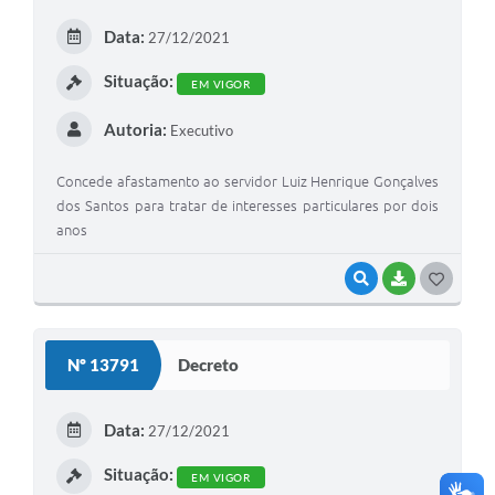
E
Data:
27/12/2021
I
Situação:
EM VIGOR
Autoria:
Executivo
Concede afastamento ao servidor Luiz Henrique Gonçalves
dos Santos para tratar de interesses particulares por dois
anos
VISUALIZAR
BAIXAR
G
O
S
Nº 13791
Decreto
T
E
Data:
27/12/2021
I
Situação:
EM VIGOR