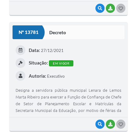
VISUALIZAR
BAIXAR
G
O
S
Nº 13781
Decreto
T
E
Data:
27/12/2021
I
Situação:
EM VIGOR
Autoria:
Executivo
Designa a servidora pública municipal Lenara de Lemos
Marta Ribeiro para exercer a Função de Confiança de Chefe
de Setor de Planejamento Escolar e Matrículas da
Secretaria Municipal da Educação, por motivo de férias da
titular Tatiane Araújo Silva
VISUALIZAR
BAIXAR
G
O