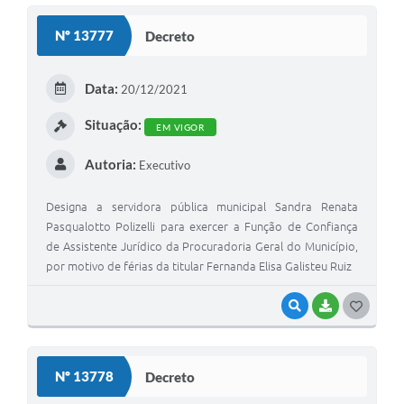
S
Nº 13777
Decreto
T
E
Data:
20/12/2021
I
Situação:
EM VIGOR
Autoria:
Executivo
Designa a servidora pública municipal Sandra Renata
Pasqualotto Polizelli para exercer a Função de Confiança
de Assistente Jurídico da Procuradoria Geral do Município,
por motivo de férias da titular Fernanda Elisa Galisteu Ruiz
VISUALIZAR
BAIXAR
G
O
S
Nº 13778
Decreto
T