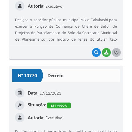
Autoria:
Executivo
Designa o servidor público municipal Mikio Takahashi para
exercer a Função de Confiança de Chefe de Setor de
Projetos de Parcelamento do Solo da Secretaria Municipal
de Planejamento, por motivo de férias do titular Ítalo
Rogerio Milani Trindade
VISUALIZAR
BAIXAR
G
O
S
Nº 13770
Decreto
T
E
Data:
17/12/2021
I
Situação:
EM VIGOR
Autoria:
Executivo
Dispõe sobre a transposição de crédito orçamentário no