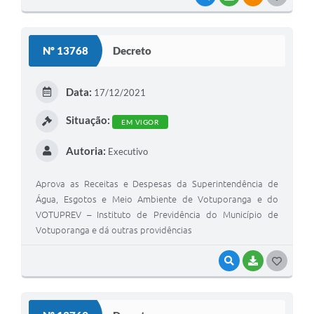
O
S
Nº 13768
Decreto
T
E
Data:
17/12/2021
I
Situação:
EM VIGOR
Autoria:
Executivo
Aprova as Receitas e Despesas da Superintendência de
Água, Esgotos e Meio Ambiente de Votuporanga e do
VOTUPREV – Instituto de Previdência do Município de
Votuporanga e dá outras providências
VISUALIZAR
BAIXAR
G
O
S