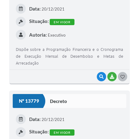
E
Data:
20/12/2021
I
Situação:
EM VIGOR
Autoria:
Executivo
Dispõe sobre a Programação Financeira e o Cronograma
de Execução Mensal de Desembolso e Metas de
Arrecadação
VISUALIZAR
BAIXAR
G
O
S
Nº 13779
Decreto
T
E
Data:
20/12/2021
I
Situação:
EM VIGOR