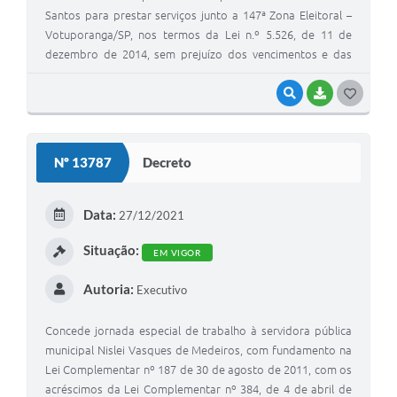
Santos para prestar serviços junto a 147ª Zona Eleitoral –
Votuporanga/SP, nos termos da Lei n.º 5.526, de 11 de
dezembro de 2014, sem prejuízo dos vencimentos e das
demais vantagens do cargo
VISUALIZAR
BAIXAR
G
O
S
Nº 13787
Decreto
T
E
Data:
27/12/2021
I
Situação:
EM VIGOR
Autoria:
Executivo
Concede jornada especial de trabalho à servidora pública
municipal Nislei Vasques de Medeiros, com fundamento na
Lei Complementar nº 187 de 30 de agosto de 2011, com os
acréscimos da Lei Complementar nº 384, de 4 de abril de