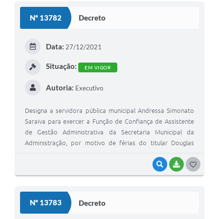
S
Nº 13782
Decreto
T
E
Data:
27/12/2021
I
Situação:
EM VIGOR
Autoria:
Executivo
Designa a servidora pública municipal Andressa Simonato
Saraiva para exercer a Função de Confiança de Assistente
de Gestão Administrativa da Secretaria Municipal da
Administração, por motivo de férias do titular Douglas
Vinicius Negrini
VISUALIZAR
BAIXAR
G
O
S
Nº 13783
Decreto
T