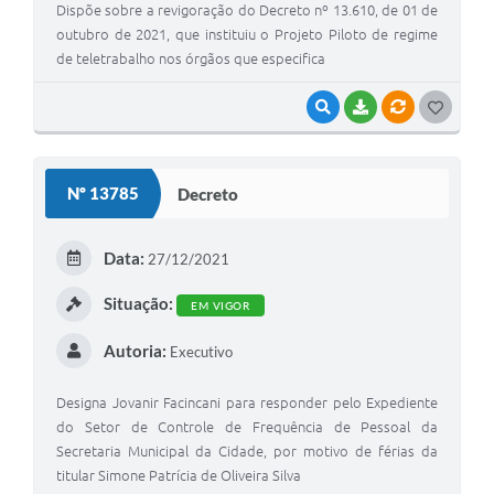
Dispõe sobre a revigoração do Decreto nº 13.610, de 01 de
outubro de 2021, que instituiu o Projeto Piloto de regime
de teletrabalho nos órgãos que especifica
VISUALIZAR
BAIXAR
VÍNCULOS
G
O
S
Nº 13785
Decreto
T
E
Data:
27/12/2021
I
Situação:
EM VIGOR
Autoria:
Executivo
Designa Jovanir Facincani para responder pelo Expediente
do Setor de Controle de Frequência de Pessoal da
Secretaria Municipal da Cidade, por motivo de férias da
titular Simone Patrícia de Oliveira Silva