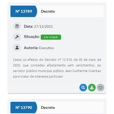
S
Nº 13789
Decreto
T
E
Data:
27/12/2021
I
Situação:
EM VIGOR
Autoria:
Executivo
Cessa os efeitos do Decreto nº 12.310, de 05 de maio de
2020, que concedeu afastamento sem vencimentos, ao
servidor público municipal público Jean Guilherme Guerbaz
para tratar de interesse particular
VISUALIZAR
BAIXAR
G
O
S
Nº 13790
Decreto
T