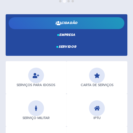
A História
Galeria de Fotos
CIDADÃO
Notícias
EMPRESA
SIC
SERVIDOR
Diário Oficial
Prestação de Contas
Conselhos Municipais
Concursos
SERVIÇOS PARA IDOSOS
CARTA DE SERVIÇOS
Arquivos para Download
Ouvidoria
SERVIÇO MILITAR
IPTU
Contas Públicas
Legislação