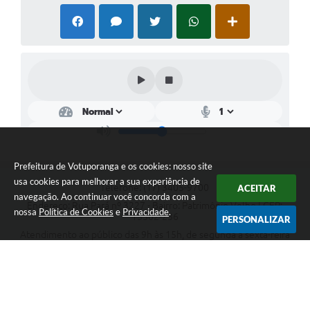
Prefeitura de Votuporanga e os cookies: nosso site
usa cookies para melhorar a sua experiência de
Telefone: (17) 3405-9700
ACEITAR
navegação. Ao continuar você concorda com a
Endereço: Rua Pará nº 3227 - Bairro: Patrimônio Velho | CEP:
nossa
Política de Cookies
e
Privacidade
.
15502-236
PERSONALIZAR
Atendimento ao público das 9h às 15h, de segunda a sexta-feira
CNPJ: 46.599.809/0001-82
Prefeitura de Votuporanga