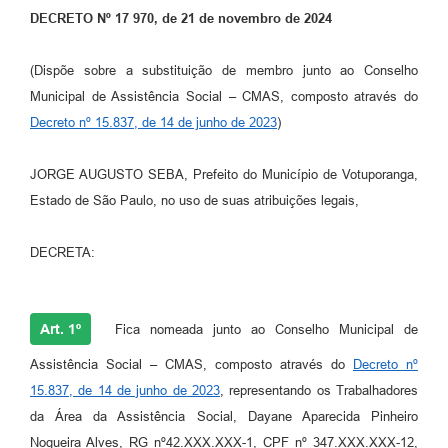
DECRETO Nº 17 970, de 21 de novembro de 2024
Perguntas Frequentes
(Dispõe sobre a substituição de membro junto ao Conselho
Transparência
Municipal de Assistência Social – CMAS, composto através do
Audiências Públicas
Decreto nº 15.837, de 14 de junho de 2023
)
Editais
JORGE AUGUSTO SEBA, Prefeito do Município de Votuporanga,
Links
Estado de São Paulo, no uso de suas atribuições legais,
Telefones Úteis
DECRETA:
Emprega
Agenda
Art. 1º
Fica nomeada junto ao Conselho Municipal de
Contato
Assistência Social – CMAS, composto através do
Decreto nº
15.837, de 14 de junho de 2023
, representando os Trabalhadores
da Área da Assistência Social, Dayane Aparecida Pinheiro
Nogueira Alves, RG nº42.XXX.XXX-1, CPF nº 347.XXX.XXX-12,