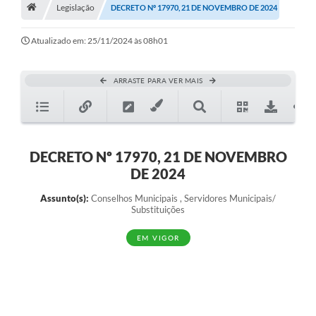
A História
Legislação
DECRETO Nº 17970, 21 DE NOVEMBRO DE 2024
Galeria de Fotos
Atualizado em: 25/11/2024 às 08h01
Notícias
ARRASTE PARA VER MAIS
SIC
Diário Oficial
Prestação de Contas
DECRETO Nº 17970, 21 DE NOVEMBRO
DE 2024
Conselhos Municipais
Assunto(s):
Conselhos Municipais , Servidores Municipais/
Concursos
Substituições
Arquivos para Download
EM VIGOR
Ouvidoria
Contas Públicas
Legislação