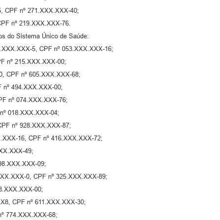
-5, CPF nº 271.XXX.XXX-40;
 CPF nº 219.XXX.XXX-76.
ios do Sistema Único de Saúde:
º 15.XXX.XXX-5, CPF nº 053.XXX.XXX-16;
CPF nº 215.XXX.XXX-00;
-0, CPF nº 605.XXX.XXX-68;
F nº 494.XXX.XXX-00;
CPF nº 074.XXX.XXX-76;
 nº 018.XXX.XXX-04;
, CPF nº 928.XXX.XXX-87;
XX.XXX-16, CPF nº 416.XXX.XXX-72;
XXX.XXX-49;
098.XXX.XXX-09;
 32.XXX.XXX-0, CPF nº 325.XXX.XXX-89;
98.XXX.XXX-00;
X.XX8, CPF nº 611.XXX.XXX-30;
 nº 774.XXX.XXX-68;