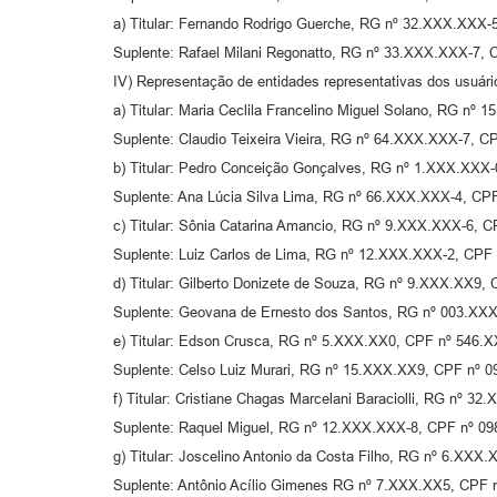
a) Titular: Fernando Rodrigo Guerche, RG nº 32.XXX.XXX
Suplente: Rafael Milani Regonatto, RG nº 33.XXX.XXX-7,
IV) Representação de entidades representativas dos usuár
a) Titular: Maria Ceclila Francelino Miguel Solano, RG n
Suplente: Claudio Teixeira Vieira, RG nº 64.XXX.XXX-7, 
b) Titular: Pedro Conceição Gonçalves, RG nº 1.XXX.XXX
Suplente: Ana Lúcia Silva Lima, RG nº 66.XXX.XXX-4, CP
c) Titular: Sônia Catarina Amancio, RG nº 9.XXX.XXX-6, 
Suplente: Luiz Carlos de Lima, RG nº 12.XXX.XXX-2, CPF
d) Titular: Gilberto Donizete de Souza, RG nº 9.XXX.XX9
Suplente: Geovana de Ernesto dos Santos, RG nº 003.X
e) Titular: Edson Crusca, RG nº 5.XXX.XX0, CPF nº 546.
Suplente: Celso Luiz Murari, RG nº 15.XXX.XX9, CPF nº 
f) Titular: Cristiane Chagas Marcelani Baraciolli, RG nº
Suplente: Raquel Miguel, RG nº 12.XXX.XXX-8, CPF nº 0
g) Titular: Joscelino Antonio da Costa Filho, RG nº 6.XX
Suplente: Antônio Acílio Gimenes RG nº 7.XXX.XX5, CPF