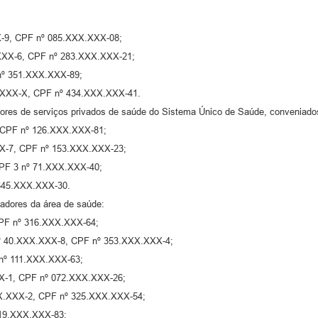
XX-9, CPF nº 085.XXX.XXX-08;
X.XXX-6, CPF nº 283.XXX.XXX-21;
 nº 351.XXX.XXX-89;
XX.XXX-X, CPF nº 434.XXX.XXX-41.
dores de serviços privados de saúde do Sistema Único de Saúde, conveniados
8, CPF nº 126.XXX.XXX-81;
XX-7, CPF nº 153.XXX.XXX-23;
CPF 3 nº 71.XXX.XXX-40;
 345.XXX.XXX-30.
hadores da área de saúde:
 CPF nº 316.XXX.XXX-64;
 nº 40.XXX.XXX-8, CPF nº 353.XXX.XXX-4;
 nº 111.XXX.XXX-63;
XX-1, CPF nº 072.XXX.XXX-26;
.XXX.XXX-2, CPF nº 325.XXX.XXX-54;
219.XXX.XXX-83;