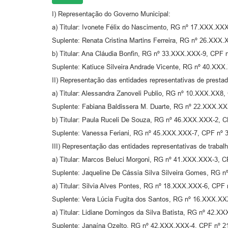
I) Representação do Governo Municipal:
a) Titular: Ivonete Félix do Nascimento, RG nº 17.XXX.X
Suplente: Renata Cristina Martins Ferreira, RG nº 26.XX
b) Titular: Ana Cláudia Bonfin, RG nº 33.XXX.XXX-9, CPF
Suplente: Katiuce Silveira Andrade Vicente, RG nº 40.X
II) Representação das entidades representativas de presta
a) Titular: Alessandra Zanoveli Publio, RG nº 10.XXX.XX
Suplente: Fabiana Baldissera M. Duarte, RG nº 22.XXX.X
b) Titular: Paula Ruceli De Souza, RG nº 46.XXX.XXX-2, 
Suplente: Vanessa Feriani, RG nº 45.XXX.XXX-7, CPF nº
III) Representação das entidades representativas de trabal
a) Titular: Marcos Beluci Morgoni, RG nº 41.XXX.XXX-3,
Suplente: Jaqueline De Cássia Silva Silveira Gomes, RG
a) Titular: Silvia Alves Pontes, RG nº 18.XXX.XXX-6, CPF
Suplente: Vera Lúcia Fugita dos Santos, RG nº 16.XXX.X
a) Titular: Lidiane Domingos da Silva Batista, RG nº 42
Suplente: Janaína Ozelto, RG nº 42.XXX.XXX-4, CPF nº 