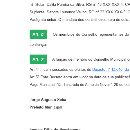
h) Titular: Dalila Pereira da Silva, RG nº 48.XXX.XXX-4,
Suplente: Sandra Lourenço Valino, RG nº 22.XXX.XXX-5,
Parágrafo único. O mandato dos conselheiros será de dois
Art. 2º
Os membros do Conselho representantes do G
confiança.
Art. 3º
A função de membro do Conselho Municipal de 
Art.4º Ficam cessados os efeitos do
Decreto nº 13.640, de
Art.5º Este Decreto entra em vigor na data de sua publicaçã
Paço Municipal “Dr. Tancredo de Almeida Neves”, 20 de ou
Jorge Augusto Seba
Prefeito Municipal
Ivonete Félix do Nascimento