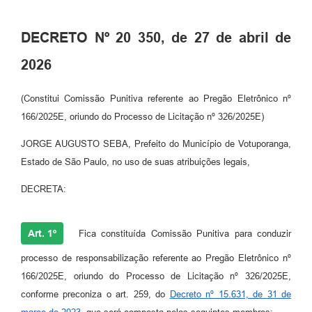
Perguntas Frequentes
DECRETO Nº 20 350, de 27 de abril de
Transparência
2026
Audiências Públicas
(Constitui Comissão Punitiva referente ao Pregão Eletrônico nº
Editais
166/2025E, oriundo do Processo de Licitação nº 326/2025E)
Links
JORGE AUGUSTO SEBA, Prefeito do Município de Votuporanga,
Telefones Úteis
Estado de São Paulo, no uso de suas atribuições legais,
Emprega
DECRETA:
Agenda
Art. 1º
Fica constituída Comissão Punitiva para conduzir
Contato
processo de responsabilização referente ao Pregão Eletrônico nº
166/2025E, oriundo do Processo de Licitação nº 326/2025E,
conforme preconiza o art. 259, do
Decreto nº 15.631, de 31 de