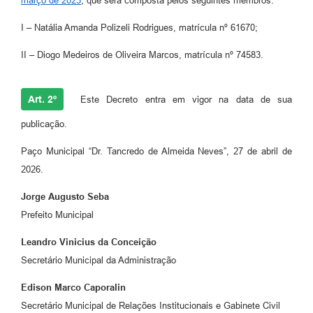
março de 2023
, que será composta pelos seguintes membros:
I – Natália Amanda Polizeli Rodrigues, matrícula nº 61670;
II – Diogo Medeiros de Oliveira Marcos, matrícula nº 74583.
Art. 2º
Este Decreto entra em vigor na data de sua
publicação.
Paço Municipal “Dr. Tancredo de Almeida Neves”, 27 de abril de
2026.
Jorge Augusto Seba
Prefeito Municipal
Leandro Vinicius da Conceição
Secretário Municipal da Administração
Edison Marco Caporalin
Secretário Municipal de Relações Institucionais e Gabinete Civil