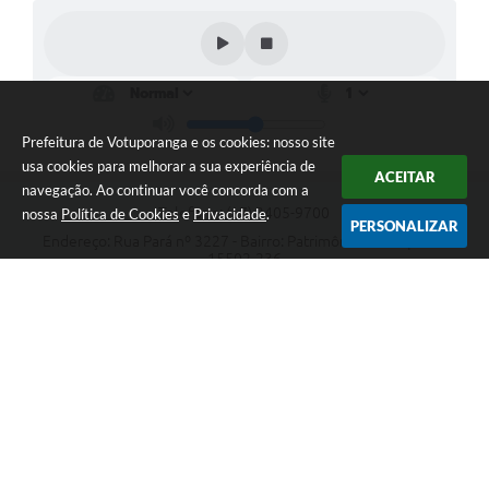
Prefeitura de Votuporanga e os cookies: nosso site
usa cookies para melhorar a sua experiência de
ACEITAR
navegação. Ao continuar você concorda com a
Telefone: (17) 3405-9700
nossa
Política de Cookies
e
Privacidade
.
PERSONALIZAR
Endereço: Rua Pará nº 3227 - Bairro: Patrimônio Velho | CEP:
15502-236
Atendimento ao público das 9h às 15h, de segunda a sexta-feira
CNPJ: 46.599.809/0001-82
Prefeitura de Votuporanga
Versão do Sistema:
3.5.3 - 19/06/2026
Portal atualizado em:
08/08/2026 10:29
Dados Abertos