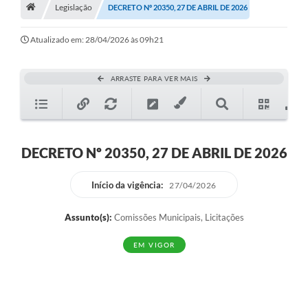
A História
Legislação
DECRETO Nº 20350, 27 DE ABRIL DE 2026
Galeria de Fotos
Atualizado em: 28/04/2026 às 09h21
Notícias
ARRASTE PARA VER MAIS
SIC
Diário Oficial
Prestação de Contas
DECRETO Nº 20350, 27 DE ABRIL DE 2026
Conselhos Municipais
Início da vigência:
27/04/2026
Concursos
Assunto(s):
Comissões Municipais, Licitações
Arquivos para Download
EM VIGOR
Ouvidoria
Contas Públicas
Legislação