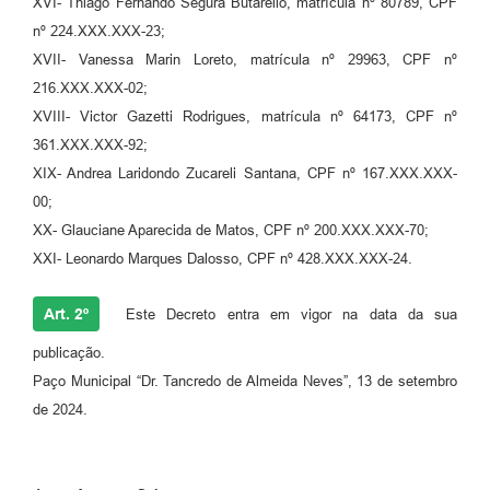
XVI- Thiago Fernando Segura Butarello, matrícula nº 80789, CPF
nº 224.XXX.XXX-23;
XVII- Vanessa Marin Loreto, matrícula nº 29963, CPF nº
216.XXX.XXX-02;
XVIII- Victor Gazetti Rodrigues, matrícula nº 64173, CPF nº
361.XXX.XXX-92;
XIX- Andrea Laridondo Zucareli Santana, CPF nº 167.XXX.XXX-
00;
XX- Glauciane Aparecida de Matos, CPF nº 200.XXX.XXX-70;
XXI- Leonardo Marques Dalosso, CPF nº 428.XXX.XXX-24.
Art. 2º
Este Decreto entra em vigor na data da sua
publicação.
Paço Municipal “Dr. Tancredo de Almeida Neves”, 13 de setembro
de 2024.