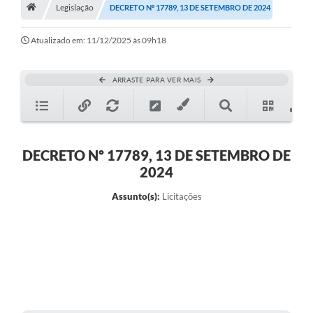
A História
Legislação
DECRETO Nº 17789, 13 DE SETEMBRO DE 2024
Galeria de Fotos
Atualizado em: 11/12/2025 às 09h18
Notícias
ARRASTE PARA VER MAIS
SIC
Diário Oficial
Prestação de Contas
DECRETO Nº 17789, 13 DE SETEMBRO DE
2024
Conselhos Municipais
Assunto(s):
Licitações
Concursos
Arquivos para Download
Ouvidoria
Contas Públicas
Legislação