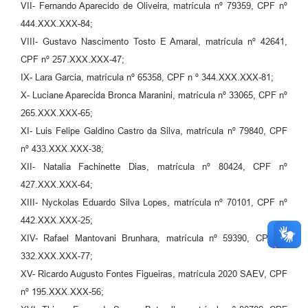
VII- Fernando Aparecido de Oliveira, matrícula nº 79359, CPF nº
444.XXX.XXX-84;
VIII- Gustavo Nascimento Tosto E Amaral, matrícula nº 42641,
CPF nº 257.XXX.XXX-47;
IX- Lara Garcia, matrícula nº 65358, CPF n º 344.XXX.XXX-81;
X- Luciane Aparecida Bronca Maranini, matrícula nº 33065, CPF nº
265.XXX.XXX-65;
XI- Luis Felipe Galdino Castro da Silva, matrícula nº 79840, CPF
nº 433.XXX.XXX-38;
XII- Natalia Fachinette Dias, matrícula nº 80424, CPF nº
427.XXX.XXX-64;
XIII- Nyckolas Eduardo Silva Lopes, matrícula nº 70101, CPF nº
442.XXX.XXX-25;
XIV- Rafael Mantovani Brunhara, matrícula nº 59390, CPF nº
332.XXX.XXX-77;
XV- Ricardo Augusto Fontes Figueiras, matrícula 2020 SAEV, CPF
nº 195.XXX.XXX-56;