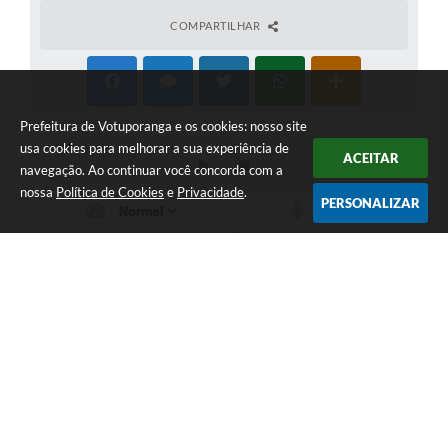
COMPARTILHAR
Prefeitura de Votuporanga e os cookies: nosso site
usa cookies para melhorar a sua experiência de
ACEITAR
navegação. Ao continuar você concorda com a
nossa
Política de Cookies
e
Privacidade
.
PERSONALIZAR
Telefone: (17) 3405-9700
Endereço: Rua Pará nº 3227 - Bairro: Patrimônio Velho | CEP:
15502-236
Atendimento ao público das 9h às 15h, de segunda a sexta-feira
CNPJ: 46.599.809/0001-82
Prefeitura de Votuporanga