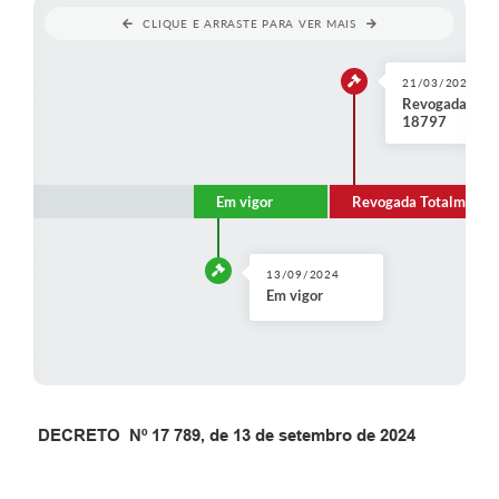
CLIQUE E ARRASTE PARA VER MAIS
Perguntas Frequentes
Transparência
21/03/2025
Revogada Tota
18797
Audiências Públicas
Editais
Em vigor
Revogada Totalmente
Links
Telefones Úteis
13/09/2024
Em vigor
Emprega
Agenda
Contato
DECRETO Nº 17 789, de 13 de setembro de 2024