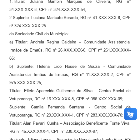
1.Titular: Juliana Gambin Marques de Oliveira, RG nº
34.XXX.XXX-8, CPF nº 324.XXX.XXX-54;
2.Suplente: Luciana Maricato Berardo, RG nº 41.XXX.XXX-8, CPF
nº 324.XXX.XXX-25.
da Sociedade Civil do Município:
a) Titular: Andreia Regina Caldeira – Comunidade Assistencial
Irmãos de Emaús, RG nº 26.XXX.XXX-0, CPF nº 261.XXX.XXX-
66;
b) Suplente: Helena Eico Nosse de Souza - Comunidade
Assistencial Irmãos de Emaús, RG nº 11.XXX.XXX-2, CPF nº
975.XXX.XXX-25;
Titular: Eliete Aparecida Guilherme da Silva – Centro Social de
Votuporanga, RG nº 16.XXX.XXX-8, CPF nº 086.XXX.XXX-09;
Suplente: Camila Fernanda Santana - Centro Social de
Votuporanga, RG nº 29.XXX.XXX-1, CPF nº 283.XXX.XXX-70;
Titular: Alan Pavani Cunha – Associação Beneficente Fonte Viva,
RG nº 46.XXX.XXX-4, CPF nº 230.XXX.XXX-97;
Suplente: Eliane Lopes – Associação Beneficente Fonte Viva, RG