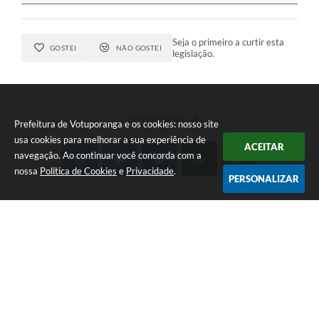
Seja o primeiro a curtir esta
GOSTEI
NÃO GOSTEI
legislação.
COMPARTILHAR
Prefeitura de Votuporanga e os cookies: nosso site
usa cookies para melhorar a sua experiência de
ACEITAR
navegação. Ao continuar você concorda com a
nossa
Política de Cookies
e
Privacidade
.
PERSONALIZAR