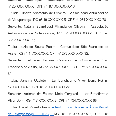
nº 26.XXX.XXX-6, CPF nº 181.XXX.XXX-10;
Titular: Gilberto Aparecido de Oliveira – Associação Antialcoólica
de Votuporanga, RG nº 19.XXX.XXX-5, CPF nº 084.XXX.XXX-78;
Suplente: Natália Scandiussi Miranda de Oliveira – Associação
Antialcoólica de Votuporanga, RG nº 40.XXX.XXX-4, CPF nº
368.XXX.XXX-51;
Titular: Luzia de Souza Pupim – Comunidade São Francisco de
Assis, RG nº 11.XXX.XXX, CPF nº 276.XXX.XXX-92;
Suplente: Katiuscia Larissa Giovanini – Comunidade São
Francisco de Assis, RG nº 35.XXX.XXX-5, CPF nº 309.XXX.XXX-
54;
Titular: Janaína Ozeloto – Lar Beneficente Viver Bem, RG nº
42.XXX.XXX-3, CPF nº 219.XXX.XXX-83;
Suplente: Antônia de Fátima Mota Gregoleti – Lar Beneficente
Viver Bem, RG nº 7.XXX.XXX-2, CPF nº 734.XXX.XXX-68;
Titular: Izabel Ricardo Araújo
– Instituto do Deficiente Áudio Visual
de
Votuporanga –
IDAV,
RG nº 11.XXX.XXX-7, CPF nº