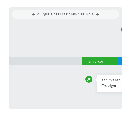
Perguntas Frequentes
CLIQUE E ARRASTE PARA VER MAIS
Transparência
Audiências Públicas
Editais
Links
Em vigor
Alt
Telefones Úteis
Emprega
28/12/2023
Em vigor
Agenda
Contato