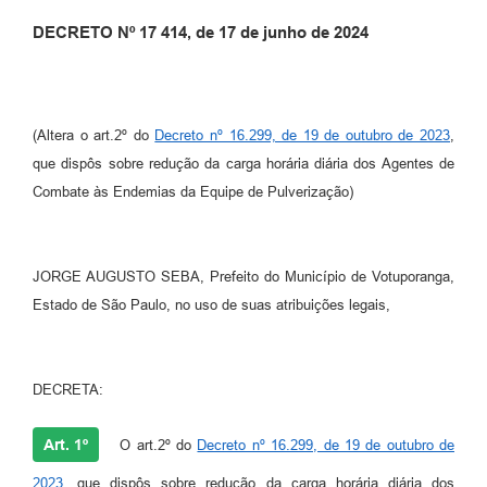
DECRETO Nº 17 414, de 17 de junho de 2024
Perguntas Frequentes
Transparência
Audiências Públicas
(Altera o art.2º do
Decreto nº 16.299, de 19 de outubro de 2023
,
Editais
que dispôs sobre redução da carga horária diária dos Agentes de
Combate às Endemias da Equipe de Pulverização)
Links
Telefones Úteis
JORGE AUGUSTO SEBA, Prefeito do Município de Votuporanga,
Emprega
Estado de São Paulo, no uso de suas atribuições legais,
Agenda
Contato
DECRETA:
Art. 1º
O art.2º do
Decreto nº 16.299, de 19 de outubro de
2023
, que dispôs sobre redução da carga horária diária dos