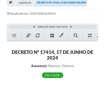
A História
Legislação
DECRETO Nº 17414, 17 DE JUNHO DE 2024
Galeria de Fotos
Atualizado em: 17/07/2024 às 09h56
Notícias
ARRASTE PARA VER MAIS
SIC
Diário Oficial
Prestação de Contas
DECRETO Nº 17414, 17 DE JUNHO DE
2024
Conselhos Municipais
Assunto(s):
Diversos , Diversos
Concursos
EM VIGOR
Arquivos para Download
Ouvidoria
Contas Públicas
Legislação