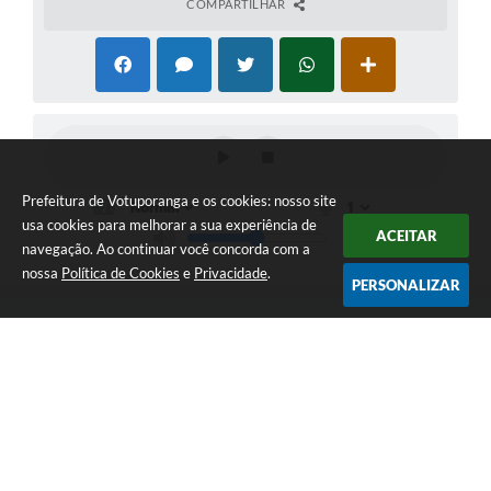
COMPARTILHAR
Prefeitura de Votuporanga e os cookies: nosso site
usa cookies para melhorar a sua experiência de
ACEITAR
navegação. Ao continuar você concorda com a
nossa
Política de Cookies
e
Privacidade
.
PERSONALIZAR
Telefone: (17) 3405-9700
Endereço: Rua Pará nº 3227 - Bairro: Patrimônio Velho | CEP:
15502-236
Atendimento ao público das 9h às 15h, de segunda a sexta-feira
CNPJ: 46.599.809/0001-82
Prefeitura de Votuporanga