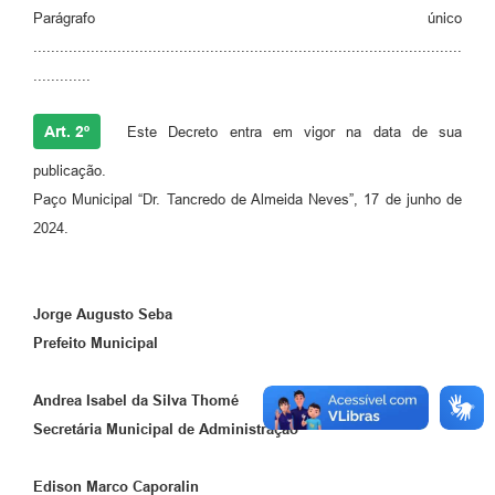
Parágrafo único
.................................................................................................
.............
Art. 2º
Este Decreto entra em vigor na data de sua
publicação.
Paço Municipal “Dr. Tancredo de Almeida Neves”, 17 de junho de
2024.
Jorge Augusto Seba
Prefeito Municipal
Andrea Isabel da Silva Thomé
Secretária Municipal de Administração
Edison Marco Caporalin