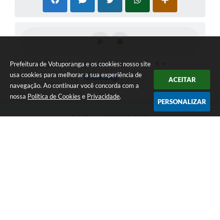
Prefeitura de Votuporanga e os cookies: nosso site
usa cookies para melhorar a sua experiência de
ACEITAR
navegação. Ao continuar você concorda com a
nossa
Política de Cookies
e
Privacidade
.
PERSONALIZAR
Telefone: (17) 3405-9700
Endereço: Rua Pará nº 3227 - Bairro: Patrimônio Velho | CEP:
15502-236
Atendimento ao público das 9h às 15h, de segunda a sexta-feira
CNPJ: 46.599.809/0001-82
Prefeitura de Votuporanga
Versão do Sistema:
3.5.3 - 19/06/2026
Portal atualizado em:
08/08/2026 15:15
Dados Abertos