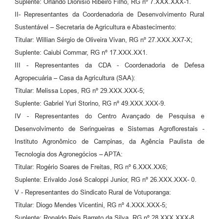
Suplente: Orlando Dionisio Ribeiro Filho, RG nº 7.XXX.XXX-1.
II- Representantes da Coordenadoria de Desenvolvimento Rural
Sustentável – Secretaria de Agricultura e Abastecimento:
Titular: Willian Sérgio de Oliveira Vivan, RG nº 27.XXX.XX7-X;
Suplente: Caiubi Commar, RG nº 17.XXX.XX1.
III - Representantes da CDA - Coordenadoria de Defesa
Agropecuária – Casa da Agricultura (SAA):
Titular: Melissa Lopes, RG nº 29.XXX.XXX-5;
Suplente: Gabriel Yuri Storino, RG nº 49.XXX.XXX-9.
IV - Representantes do Centro Avançado de Pesquisa e
Desenvolvimento de Seringueiras e Sistemas Agroflorestais -
Instituto Agronômico de Campinas, da Agência Paulista de
Tecnologia dos Agronegócios – APTA:
Titular: Rogério Soares de Freitas, RG nº 6.XXX.XX6;
Suplente: Erivaldo José Scaloppi Junior, RG nº 26.XXX.XXX- 0.
V - Representantes do Sindicato Rural de Votuporanga:
Titular: Diogo Mendes Vicentini, RG nº 4.XXX.XXX-5;
Suplente: Ronaldo Reis Barreto da Silva, RG nº 28.XXX.XXX-8.