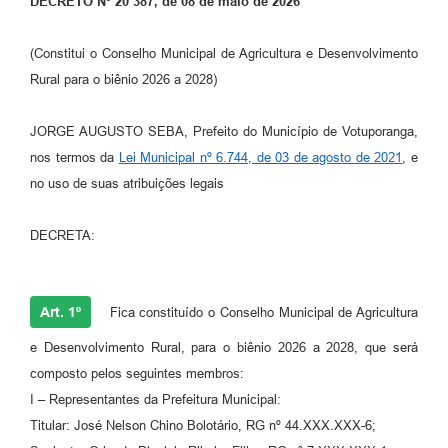
DECRETO Nº 20 387, de 08 de maio de 2026
Perguntas Frequentes
(Constitui o Conselho Municipal de Agricultura e Desenvolvimento
Transparência
Rural para o biênio 2026 a 2028)
Audiências Públicas
JORGE AUGUSTO SEBA, Prefeito do Município de Votuporanga,
Editais
nos termos da
Lei Municipal nº 6.744, de 03 de agosto de 2021
, e
no uso de suas atribuições legais
Links
Telefones Úteis
DECRETA:
Emprega
Agenda
Art. 1º
Fica constituído o Conselho Municipal de Agricultura
Contato
e Desenvolvimento Rural, para o biênio 2026 a 2028, que será
composto pelos seguintes membros:
I – Representantes da Prefeitura Municipal:
Titular: José Nelson Chino Bolotário, RG nº 44.XXX.XXX-6;