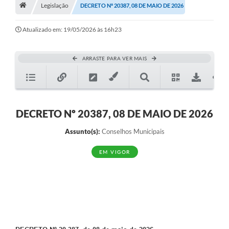
A História
Legislação
DECRETO Nº 20387, 08 DE MAIO DE 2026
Galeria de Fotos
Atualizado em: 19/05/2026 às 16h23
Notícias
ARRASTE PARA VER MAIS
SIC
Diário Oficial
Prestação de Contas
DECRETO Nº 20387, 08 DE MAIO DE 2026
Conselhos Municipais
Assunto(s):
Conselhos Municipais
Concursos
EM VIGOR
Arquivos para Download
Ouvidoria
Contas Públicas
Legislação