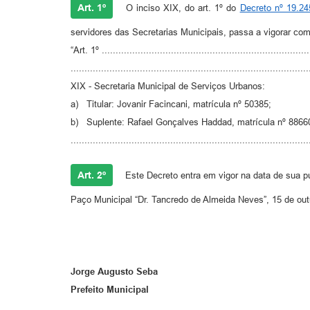
Art. 1º
O inciso XIX, do art. 1º do
Decreto nº 19.24
servidores das Secretarias Municipais, passa a vigorar com
“Art. 1º ............................................................................
......................................................................................
XIX - Secretaria Municipal de Serviços Urbanos:
a) Titular: Jovanir Facincani, matrícula nº 50385;
b) Suplente: Rafael Gonçalves Haddad, matrícula nº 8866
......................................................................................
Art. 2º
Este Decreto entra em vigor na data de sua p
Paço Municipal “Dr. Tancredo de Almeida Neves”, 15 de out
Jorge Augusto Seba
Prefeito Municipal