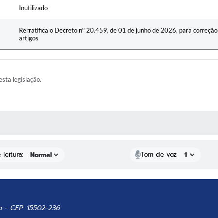
Inutilizado
Rerratifica o Decreto nº 20.459, de 01 de junho de 2026, para correçã
artigos
esta legislação.
AS MÍDIAS
leitura:
Tom de voz:
o - CEP: 15502-236