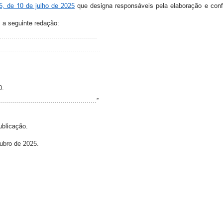
5, de 10 de julho de 2025
que designa responsáveis pela elaboração e conf
 a seguinte redação:
................................................
...................................................
0.
.................................................”
ublicação.
ubro de 2025.