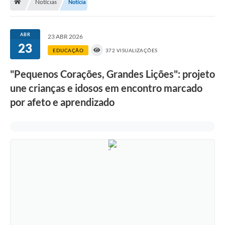
Notícias
Notícia
A História
Galeria de Fotos
ABR
23 ABR 2026
23
Notícias
EDUCAÇÃO
372 VISUALIZAÇÕES
SIC
"Pequenos Corações, Grandes Lições": projeto
Diário Oficial
une crianças e idosos em encontro marcado
por afeto e aprendizado
Prestação de Contas
Conselhos Municipais
Concursos
Arquivos para Download
Ouvidoria
Contas Públicas
Legislação