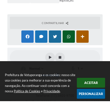
legislação.
COMPARTILHAR
Prefeitura de Votuporanga e os cookies: nosso site
usa cookies para melhorar a sua experiência de
ACEITAR
navegação. Ao continuar você concorda com a
nossa
Política de Cookies
e
Privacidade
.
PERSONALIZAR
Telefone: (17) 3405-9700
Endereço: Rua Pará nº 3227 - Bairro: Patrimônio Velho | CEP:
15502-236