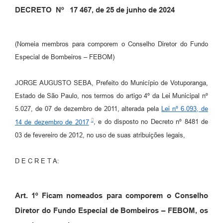
DECRETO Nº
17 467
, de
25
de
junho
de 202
4
Perguntas Frequentes
Transparência
(Nomeia membros para comporem o Conselho Diretor do Fundo
Audiências Públicas
Especial de Bombeiros – FEBOM)
Editais
JORGE AUGUSTO SEBA, Prefeito do Município de Votuporanga,
Links
Estado de São Paulo, nos termos do artigo 4º da Lei Municipal nº
5.027, de 07 de dezembro de 2011, alterada pela
Lei nº 6.093, de
Telefones Úteis
14 de dezembro de 2017
, e do disposto no Decreto nº 8481 de
Emprega
03 de fevereiro de 2012, no uso de suas atribuições legais,
Agenda
D E C R E T A:
Contato
Art. 1º Ficam nomeados para comporem o Conselho
Diretor do Fundo Especial de Bombeiros – FEBOM, os