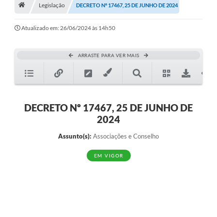
A História
Legislação
DECRETO Nº 17467, 25 DE JUNHO DE 2024
Galeria de Fotos
Atualizado em: 26/06/2024 às 14h50
Notícias
ARRASTE PARA VER MAIS
SIC
Diário Oficial
Prestação de Contas
DECRETO Nº 17467, 25 DE JUNHO DE
2024
Conselhos Municipais
Assunto(s):
Associações e Conselho
Concursos
EM VIGOR
Arquivos para Download
Ouvidoria
Contas Públicas
Legislação