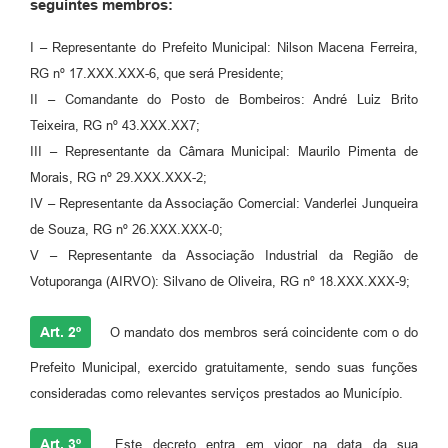
seguintes membros:
I – Representante do Prefeito Municipal: Nilson Macena Ferreira,
RG nº 17.XXX.XXX-6, que será Presidente;
II – Comandante do Posto de Bombeiros: André Luiz Brito
Teixeira, RG nº 43.XXX.XX7;
III – Representante da Câmara Municipal: Maurilo Pimenta de
Morais, RG nº 29.XXX.XXX-2;
IV – Representante da Associação Comercial: Vanderlei Junqueira
de Souza, RG nº 26.XXX.XXX-0;
V – Representante da Associação Industrial da Região de
Votuporanga (AIRVO): Silvano de Oliveira, RG nº 18.XXX.XXX-9;
Art. 2º
O mandato dos membros será coincidente com o do
Prefeito Municipal, exercido gratuitamente, sendo suas funções
consideradas como relevantes serviços prestados ao Município.
Art. 3º
Este decreto entra em vigor na data da sua