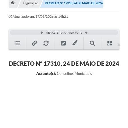
A História
Legislação
DECRETO Nº 17310, 24 DE MAIO DE 2024
Galeria de Fotos
Atualizado em: 17/03/2026 às 14h21
Notícias
ARRASTE PARA VER MAIS
SIC
Diário Oficial
Prestação de Contas
DECRETO Nº 17310, 24 DE MAIO DE 2024
Conselhos Municipais
Assunto(s):
Conselhos Municipais
Concursos
Arquivos para Download
Ouvidoria
Contas Públicas
Legislação