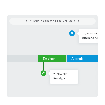
Perguntas Frequentes
Transparência
CLIQUE E ARRASTE PARA VER MAIS
Audiências Públicas
26/11/2025
Editais
Alterada pelo(a
Links
Telefones Úteis
Em vigor
Alterada
Emprega
Agenda
24/05/2024
Em vigor
Contato