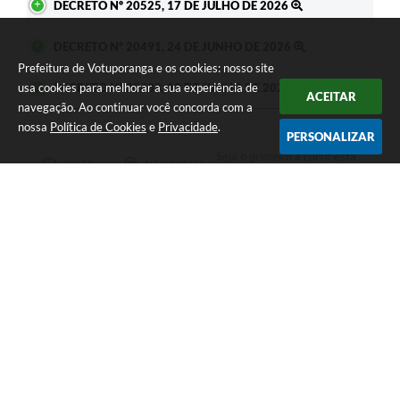
DECRETO Nº 20525, 17 DE JULHO DE 2026
DECRETO Nº 20491, 24 DE JUNHO DE 2026
Prefeitura de Votuporanga e os cookies: nosso site
usa cookies para melhorar a sua experiência de
DECRETO Nº 20488, 19 DE JUNHO DE 2026
ACEITAR
navegação. Ao continuar você concorda com a
nossa
Política de Cookies
e
Privacidade
.
PERSONALIZAR
Seja o primeiro a curtir esta
GOSTEI
NÃO GOSTEI
legislação.
COMPARTILHAR