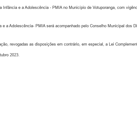
a Infância e a Adolescência - PMIA no Município de Votuporanga, com vigênc
ia e a Adolescência- PMIA será acompanhado pelo Conselho Municipal dos Dir
ação, revogadas as disposições em contrário, em especial, a Lei Complementa
meida Neves”, 31 de outubro 2023.