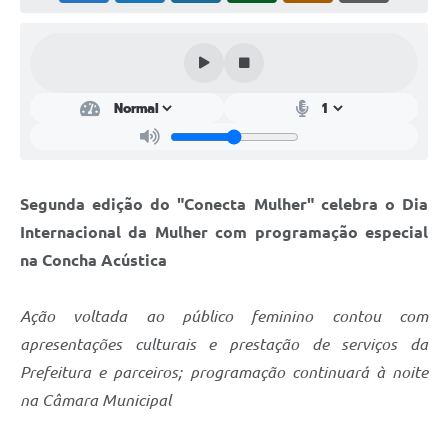
Perguntas Frequentes
Transparência
Audiências Públicas
Editais
Links
Segunda edição do "Conecta Mulher" celebra o Dia
Telefones Úteis
Internacional da Mulher com programação especial
na Concha Acústica
Emprega
Agenda
Ação voltada ao público feminino contou com
apresentações culturais e prestação de serviços da
Contato
Prefeitura e parceiros; programação continuará à noite
na Câmara Municipal