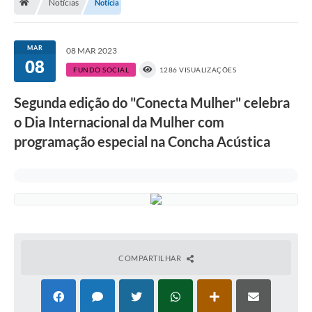
Notícias
Notícia
A História
Galeria de Fotos
MAR
08 MAR 2023
08
Notícias
FUNDO SOCIAL
1286 VISUALIZAÇÕES
SIC
Segunda edição do "Conecta Mulher" celebra
Diário Oficial
o Dia Internacional da Mulher com
programação especial na Concha Acústica
Prestação de Contas
Conselhos Municipais
Concursos
Arquivos para Download
Ouvidoria
COMPARTILHAR
Contas Públicas
Legislação