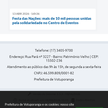
13 ABR 2026 - 16h36
Festa das Nações: mais de 10 mil pessoas unidas
pela solidariedade no Centro de Eventos
Telefone: (17) 3405-9700
Endereço: Rua Pará nº 3227 - Bairro: Patrimônio Velho | CEP:
15502-236
Atendimento ao público das 9h às 15h, de segunda a sexta-feira
CNPJ: 46.599.809/0001-82
Prefeitura de Votuporanga
Versão do Sistema:
3.5.3 - 19/06/2026
Portal atualizado em:
08/08/2026 15:15
Dados Abertos
Prefeitura de Votuporanga e os cookies: nosso site