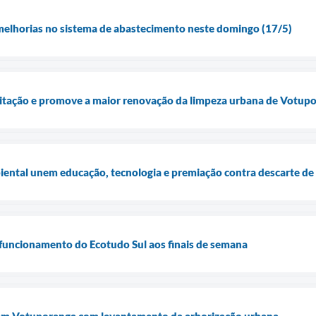
melhorias no sistema de abastecimento neste domingo (17/5)
icitação e promove a maior renovação da limpeza urbana de Votup
ental unem educação, tecnologia e premiação contra descarte de 
funcionamento do Ecotudo Sul aos finais de semana
em Votuporanga com levantamento da arborização urbana