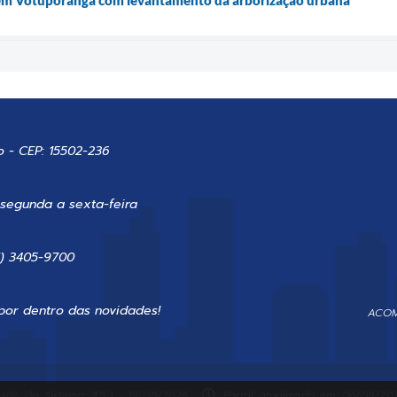
o - CEP: 15502-236
 segunda a sexta-feira
7) 3405-9700
por dentro das novidades!
ACOM
são do Sistema: 3.5.3 - 19/06/2026
Portal atualizado em: 06/08/202