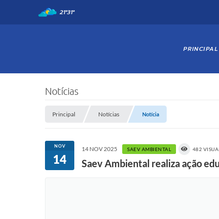
21°
31°
PRINCIPAL
Notícias
Principal
Notícias
Notícia
NOV
14 NOV 2025
SAEV AMBIENTAL
482 VISU
14
Saev Ambiental realiza ação ed