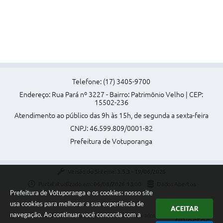
Telefone: (17) 3405-9700
Endereço: Rua Pará nº 3227 - Bairro: Patrimônio Velho | CEP:
15502-236
Atendimento ao público das 9h às 15h, de segunda a sexta-feira
CNPJ: 46.599.809/0001-82
Prefeitura de Votuporanga
Versão do Sistema:
3.5.3 - 19/06/2026
Portal atualizado em:
06/08/2026 13:00
Dados Abertos
Prefeitura de Votuporanga e os cookies: nosso site
usa cookies para melhorar a sua experiência de
ACEITAR
navegação. Ao continuar você concorda com a
Copyright Instar - 2006-2026. Todos os direitos reservados -