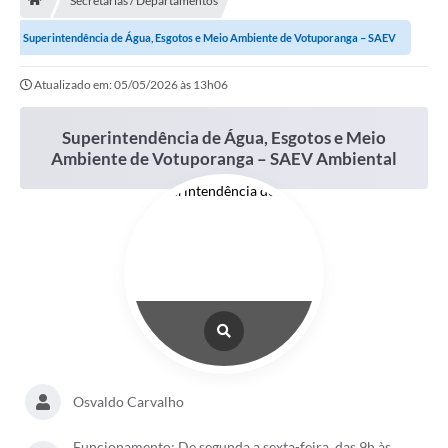
Secretarias / Departamentos
A História
Superintendência de Água, Esgotos e Meio Ambiente de Votuporanga – SAEV
Galeria de Fotos
Ambiental
Atualizado em: 05/05/2026 às 13h06
Notícias
SIC
Superintendência de Água, Esgotos e Meio
Ambiente de Votuporanga – SAEV Ambiental
Diário Oficial
Prestação de Contas
Conselhos Municipais
Concursos
Arquivos para Download
Ouvidoria
Osvaldo Carvalho
Contas Públicas
Legislação
Funcionamento: De segunda a sexta-feira, das 9h às