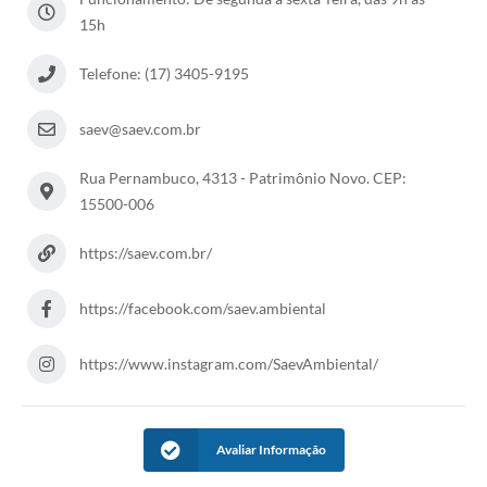
15h
Perguntas Frequentes
Telefone: (17) 3405-9195
Transparência
Audiências Públicas
saev@saev.com.br
Editais
Rua Pernambuco, 4313 - Patrimônio Novo. CEP:
15500-006
Links
Telefones Úteis
https://saev.com.br/
Emprega
https://facebook.com/saev.ambiental
Agenda
https://www.instagram.com/SaevAmbiental/
Contato
Avaliar Informação