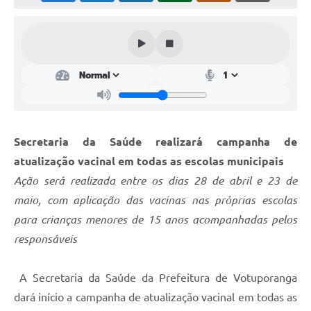
Perguntas Frequentes
Transparência
Audiências Públicas
Editais
Links
Secretaria da Saúde realizará campanha de
Telefones Úteis
atualização vacinal em todas as escolas municipais
Ação será realizada entre os dias 28 de abril e 23 de
Emprega
maio, com aplicação das vacinas nas próprias escolas
Agenda
para crianças menores de 15 anos acompanhadas pelos
responsáveis
Contato
A Secretaria da Saúde da Prefeitura de Votuporanga
dará início a campanha de atualização vacinal em todas as