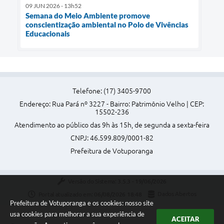
09 JUN 2026 - 13h52
Semana do Meio Ambiente promove
conscientização ambiental no Polo de Vivências
Educacionais
Telefone: (17) 3405-9700
Endereço: Rua Pará nº 3227 - Bairro: Patrimônio Velho | CEP:
15502-236
Atendimento ao público das 9h às 15h, de segunda a sexta-feira
CNPJ: 46.599.809/0001-82
Prefeitura de Votuporanga
Versão do Sistema:
3.5.3 - 19/06/2026
Portal atualizado em:
06/08/2026 18:48
Dados Abertos
Prefeitura de Votuporanga e os cookies: nosso site
usa cookies para melhorar a sua experiência de
ACEITAR