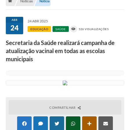
Notícias
Notícia
A História
Galeria de Fotos
ABR
24 ABR 2025
24
Notícias
EDUCAÇÃO
SAÚDE
526 VISUALIZAÇÕES
SIC
Secretaria da Saúde realizará campanha de
Diário Oficial
atualização vacinal em todas as escolas
municipais
Prestação de Contas
Conselhos Municipais
Concursos
Arquivos para Download
Ouvidoria
COMPARTILHAR
Contas Públicas
Legislação