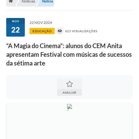
Notícias
Notícia
A História
Galeria de Fotos
NOV
22 NOV 2024
22
Notícias
EDUCAÇÃO
625 VISUALIZAÇÕES
SIC
“A Magia do Cinema”: alunos do CEM Anita
Diário Oficial
apresentam Festival com músicas de sucessos
da sétima arte
Prestação de Contas
Conselhos Municipais
Concursos
AVALIAR
Arquivos para Download
Ouvidoria
Contas Públicas
Legislação