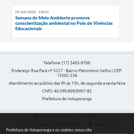
09 JUN 2026 - 13h52
Semana do Meio Ambiente promove
conscientização ambiental no Polo de Vivências
Educacionais
Telefone: (17) 3405-9700
Endereço: Rua Pará nº 3227 - Bairro: Patrimônio Velho | CEP:
15502-236
Atendimento ao público das 9h às 15h, de segunda a sexta-feira
CNPJ: 46.599.809/0001-82
Prefeitura de Votuporanga
Versão do Sistema:
3.5.3 - 19/06/2026
Portal atualizado em:
08/08/2026 15:15
Dados Abertos
Prefeitura de Votuporanga e os cookies: nosso site