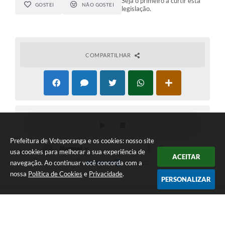
Seja o primeiro a curtir esta
GOSTEI
NÃO GOSTEI
legislação.
COMPARTILHAR
Prefeitura de Votuporanga e os cookies: nosso site
usa cookies para melhorar a sua experiência de
ACEITAR
navegação. Ao continuar você concorda com a
nossa
Política de Cookies
e
Privacidade
.
PERSONALIZAR
Telefone: (17) 3405-9700
Endereço: Rua Pará nº 3227 - Bairro: Patrimônio Velho | CEP:
15502-236