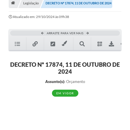
A História
Legislação
DECRETO Nº 17874, 11 DE OUTUBRO DE 2024
Galeria de Fotos
Atualizado em: 29/10/2024 às 09h38
Notícias
ARRASTE PARA VER MAIS
SIC
Diário Oficial
Prestação de Contas
DECRETO Nº 17874, 11 DE OUTUBRO DE
2024
Conselhos Municipais
Assunto(s):
Orçamento
Concursos
EM VIGOR
Arquivos para Download
Ouvidoria
Contas Públicas
Legislação