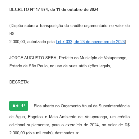
DECRETO Nº 17 874, de 11 de outubro de 2024
Perguntas Frequentes
Transparência
(Dispõe sobre a transposição de crédito orçamentário no valor de
R$
Audiências Públicas
2.000,00, autorizado pela
Lei 7.033, de 23 de novembro de 2023
)
Editais
JORGE AUGUSTO SEBA, Prefeito do Município de Votuporanga,
Links
Estado de São Paulo, no uso de suas atribuições legais,
Telefones Úteis
DECRETA:
Emprega
Agenda
Art. 1º
Fica aberto no Orçamento Anual da Superintendência
Contato
de Água, Esgotos e Meio Ambiente de Votuporanga, um crédito
adicional suplementar, para o exercício de 2024, no valor de R$
2.000,00 (dois mil reais), destinados a: