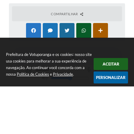
COMPARTILHAR
Prefeitura de Votuporanga e os cookies: nosso site
usa cookies para melhorar a sua experiência de
ACEITAR
navegação. Ao continuar você concorda com a
nossa
Política de Cookies
e
Privacidade
.
PERSONALIZAR
Telefone: (17) 3405-9700
Endereço: Rua Pará nº 3227 - Bairro: Patrimônio Velho | CEP:
15502-236
Atendimento ao público das 9h às 15h, de segunda a sexta-feira
CNPJ: 46.599.809/0001-82