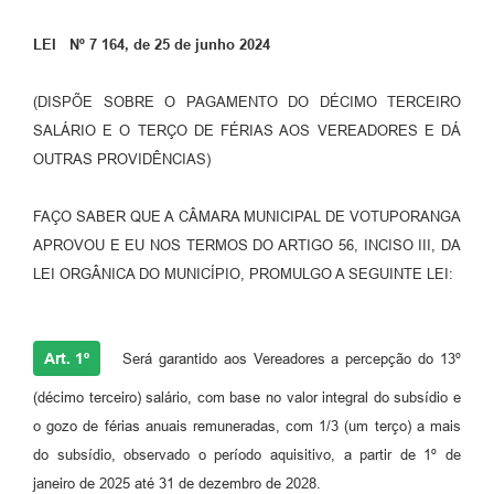
Perguntas Frequentes
LEI Nº 7 164, de 25 de junho 2024
Transparência
(DISPÕE SOBRE O PAGAMENTO DO DÉCIMO TERCEIRO
Audiências Públicas
SALÁRIO E O TERÇO DE FÉRIAS AOS VEREADORES E DÁ
OUTRAS PROVIDÊNCIAS)
Editais
Links
FAÇO SABER QUE A CÂMARA MUNICIPAL DE VOTUPORANGA
APROVOU E EU NOS TERMOS DO ARTIGO 56, INCISO III, DA
Telefones Úteis
LEI ORGÂNICA DO MUNICÍPIO, PROMULGO A SEGUINTE LEI:
Emprega
Agenda
Art. 1º
Será garantido aos Vereadores a percepção do 13º
Contato
(décimo terceiro) salário, com base no valor integral do subsídio e
o gozo de férias anuais remuneradas, com 1/3 (um terço) a mais
do subsídio, observado o período aquisitivo, a partir de 1º de
janeiro de 2025 até 31 de dezembro de 2028.