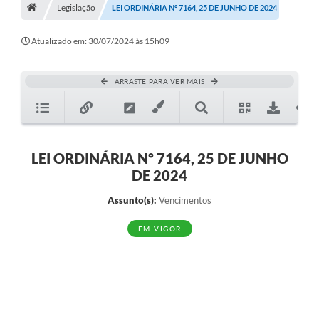
A História
Legislação
LEI ORDINÁRIA Nº 7164, 25 DE JUNHO DE 2024
Galeria de Fotos
Atualizado em: 30/07/2024 às 15h09
Notícias
ARRASTE PARA VER MAIS
SIC
Diário Oficial
Prestação de Contas
LEI ORDINÁRIA Nº 7164, 25 DE JUNHO
DE 2024
Conselhos Municipais
Assunto(s):
Vencimentos
Concursos
EM VIGOR
Arquivos para Download
Ouvidoria
Contas Públicas
Legislação