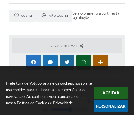
Seja o primeiro a curtir esta
GOSTEI
NÃO GOSTEI
legislação.
COMPARTILHAR
Prefeitura de Votuporanga e os cookies: nosso site
usa cookies para melhorar a sua experiência de
ACEITAR
navegação. Ao continuar você concorda com a
nossa
Política de Cookies
e
Privacidade
.
PERSONALIZAR
Telefone: (17) 3405-9700