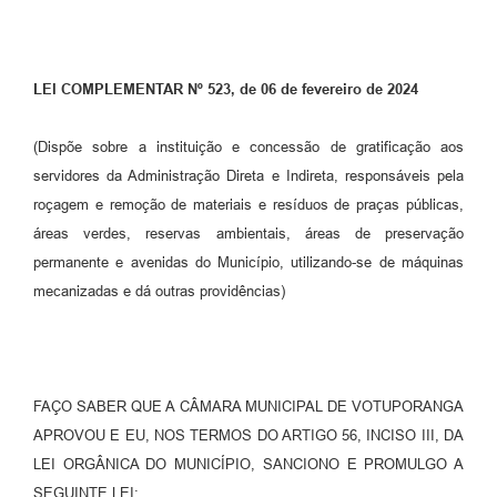
Perguntas Frequentes
Transparência
LEI COMPLEMENTAR Nº 523, de 06 de fevereiro de 2024
Audiências Públicas
(Dispõe sobre a instituição e concessão de gratificação aos
Editais
servidores da Administração Direta e Indireta, responsáveis pela
roçagem e remoção de materiais e resíduos de praças públicas,
Links
áreas verdes, reservas ambientais, áreas de preservação
Telefones Úteis
permanente e avenidas do Município, utilizando-se de máquinas
mecanizadas e dá outras providências)
Emprega
Agenda
Contato
FAÇO SABER QUE A CÂMARA MUNICIPAL DE VOTUPORANGA
APROVOU E EU, NOS TERMOS DO ARTIGO 56, INCISO III, DA
LEI ORGÂNICA DO MUNICÍPIO, SANCIONO E PROMULGO A
SEGUINTE LEI: