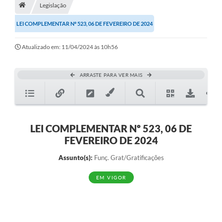
A História
Legislação
LEI COMPLEMENTAR Nº 523, 06 DE FEVEREIRO DE 2024
Galeria de Fotos
Notícias
Atualizado em: 11/04/2024 às 10h56
SIC
ARRASTE PARA VER MAIS
Diário Oficial
Prestação de Contas
Conselhos Municipais
LEI COMPLEMENTAR Nº 523, 06 DE
FEVEREIRO DE 2024
Concursos
Assunto(s):
Funç. Grat/Gratificações
Arquivos para Download
EM VIGOR
Ouvidoria
Contas Públicas
Legislação