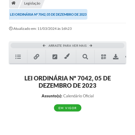
A História
Legislação
LEI ORDINÁRIA Nº 7042, 05 DE DEZEMBRO DE 2023
Galeria de Fotos
Notícias
Atualizado em: 11/03/2024 às 16h23
SIC
ARRASTE PARA VER MAIS
Diário Oficial
Prestação de Contas
Conselhos Municipais
LEI ORDINÁRIA Nº 7042, 05 DE
DEZEMBRO DE 2023
Concursos
Assunto(s):
Calendário Oficial
Arquivos para Download
EM VIGOR
Ouvidoria
Contas Públicas
Legislação