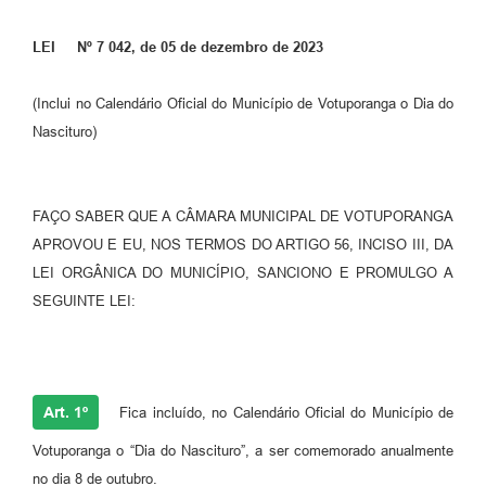
Perguntas Frequentes
LEI Nº 7 042, de 05 de dezembro de 2023
Transparência
(Inclui no Calendário Oficial do Município de Votuporanga o Dia do
Audiências Públicas
Nascituro)
Editais
Links
FAÇO SABER QUE A CÂMARA MUNICIPAL DE VOTUPORANGA
APROVOU E EU, NOS TERMOS DO ARTIGO 56, INCISO III, DA
Telefones Úteis
LEI ORGÂNICA DO MUNICÍPIO, SANCIONO E PROMULGO A
Emprega
SEGUINTE LEI:
Agenda
Contato
Art. 1º
Fica incluído, no Calendário Oficial do Município de
Votuporanga o “Dia do Nascituro”, a ser comemorado anualmente
no dia 8 de outubro.