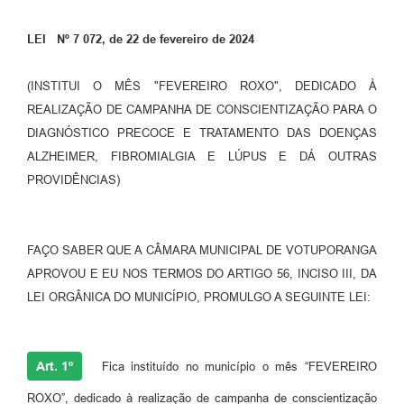
Perguntas Frequentes
LEI Nº 7 072, de 22 de fevereiro de 2024
Transparência
(INSTITUI O MÊS "FEVEREIRO ROXO", DEDICADO À
Audiências Públicas
REALIZAÇÃO DE CAMPANHA DE CONSCIENTIZAÇÃO PARA O
DIAGNÓSTICO PRECOCE E TRATAMENTO DAS DOENÇAS
Editais
ALZHEIMER, FIBROMIALGIA E LÚPUS E DÁ OUTRAS
Links
PROVIDÊNCIAS)
Telefones Úteis
Emprega
FAÇO SABER QUE A CÂMARA MUNICIPAL DE VOTUPORANGA
APROVOU E EU NOS TERMOS DO ARTIGO 56, INCISO III, DA
Agenda
LEI ORGÂNICA DO MUNICÍPIO, PROMULGO A SEGUINTE LEI:
Contato
Art. 1º
Fica instituído no município o mês “FEVEREIRO
ROXO”, dedicado à realização de campanha de conscientização