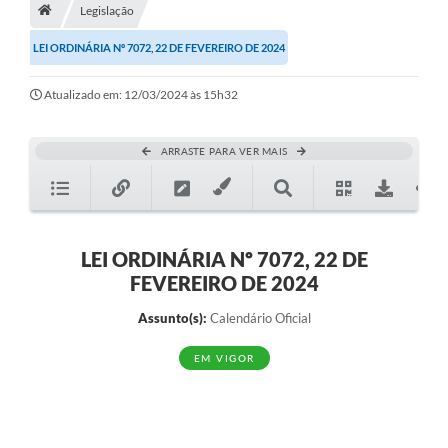
A História
Legislação
LEI ORDINÁRIA Nº 7072, 22 DE FEVEREIRO DE 2024
Galeria de Fotos
Notícias
Atualizado em: 12/03/2024 às 15h32
SIC
ARRASTE PARA VER MAIS
Diário Oficial
Prestação de Contas
Conselhos Municipais
LEI ORDINÁRIA Nº 7072, 22 DE
FEVEREIRO DE 2024
Concursos
Assunto(s):
Calendário Oficial
Arquivos para Download
EM VIGOR
Ouvidoria
Contas Públicas
Legislação