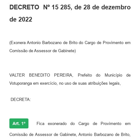
DECRETO Nº 15 285, de 28 de dezembro
Perguntas Frequentes
de 2022
Transparência
Audiências Públicas
(Exonera Antonio Barbozano de Brito do Cargo de Provimento em
Editais
Comissão de Assessor de Gabinete)
Links
Telefones Úteis
VALTER BENEDITO PEREIRA, Prefeito do Município de
Votuporanga em exercício, no uso de suas atribuições legais,
Emprega
Agenda
DECRETA:
Contato
Art. 1º
Fica exonerado do Cargo de Provimento em
Comissão de Assessor de Gabinete, Antonio Barbozano de Brito,