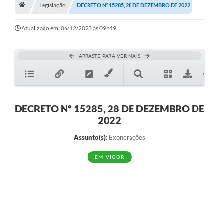
A História
Legislação
DECRETO Nº 15285, 28 DE DEZEMBRO DE 2022
Galeria de Fotos
Atualizado em: 06/12/2023 às 09h49
Notícias
ARRASTE PARA VER MAIS
SIC
Diário Oficial
Prestação de Contas
DECRETO Nº 15285, 28 DE DEZEMBRO DE
2022
Conselhos Municipais
Assunto(s):
Exonerações
Concursos
EM VIGOR
Arquivos para Download
Ouvidoria
Contas Públicas
Legislação