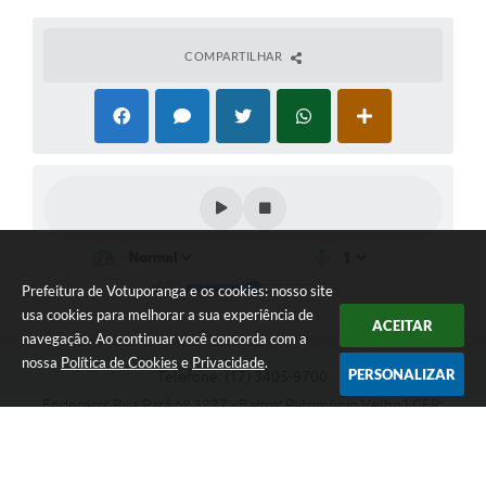
COMPARTILHAR
Prefeitura de Votuporanga e os cookies: nosso site
usa cookies para melhorar a sua experiência de
ACEITAR
navegação. Ao continuar você concorda com a
nossa
Política de Cookies
e
Privacidade
.
PERSONALIZAR
Telefone: (17) 3405-9700
Endereço: Rua Pará nº 3227 - Bairro: Patrimônio Velho | CEP:
15502-236
Atendimento ao público das 9h às 15h, de segunda a sexta-feira
CNPJ: 46.599.809/0001-82