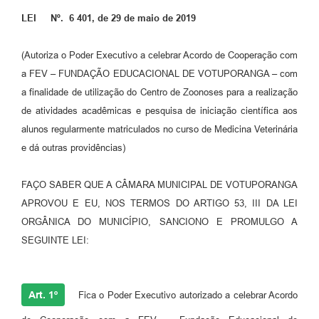
LEI Nº. 6 401, de 29 de maio de 2019
Perguntas Frequentes
Transparência
(Autoriza o Poder Executivo a celebrar Acordo de Cooperação com
a FEV – FUNDAÇÃO EDUCACIONAL DE VOTUPORANGA – com
Audiências Públicas
a finalidade de utilização do Centro de Zoonoses para a realização
Editais
de atividades acadêmicas e pesquisa de iniciação científica aos
alunos regularmente matriculados no curso de Medicina Veterinária
Links
e dá outras providências)
Telefones Úteis
FAÇO SABER QUE A CÂMARA MUNICIPAL DE VOTUPORANGA
Emprega
APROVOU E EU, NOS TERMOS DO ARTIGO 53, III DA LEI
Agenda
ORGÂNICA DO MUNICÍPIO, SANCIONO E PROMULGO A
SEGUINTE LEI:
Contato
Art. 1º
Fica o Poder Executivo autorizado a celebrar Acordo