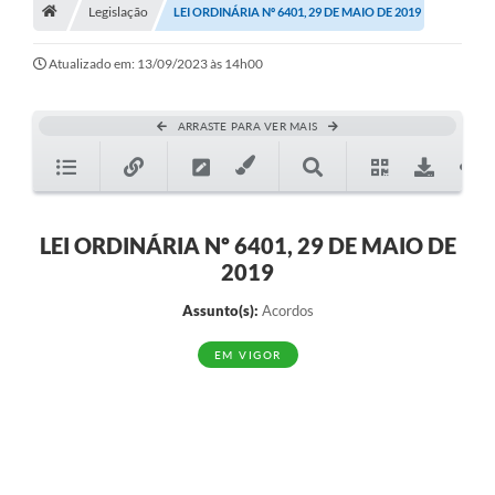
A História
Legislação
LEI ORDINÁRIA Nº 6401, 29 DE MAIO DE 2019
Galeria de Fotos
Atualizado em: 13/09/2023 às 14h00
Notícias
ARRASTE PARA VER MAIS
SIC
Diário Oficial
Prestação de Contas
LEI ORDINÁRIA Nº 6401, 29 DE MAIO DE
2019
Conselhos Municipais
Assunto(s):
Acordos
Concursos
EM VIGOR
Arquivos para Download
Ouvidoria
Contas Públicas
Legislação