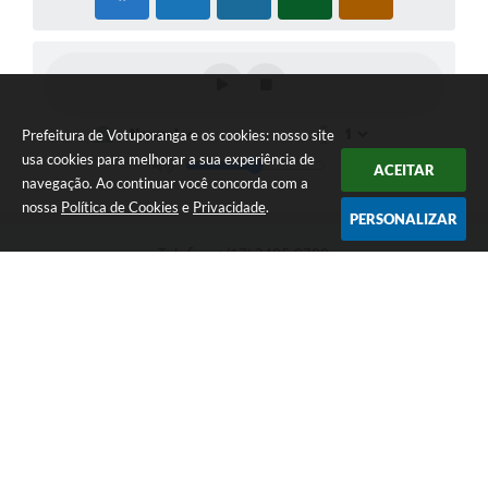
Prefeitura de Votuporanga e os cookies: nosso site
usa cookies para melhorar a sua experiência de
ACEITAR
navegação. Ao continuar você concorda com a
nossa
Política de Cookies
e
Privacidade
.
PERSONALIZAR
Telefone: (17) 3405-9700
Endereço: Rua Pará nº 3227 - Bairro: Patrimônio Velho | CEP:
15502-236
Atendimento ao público das 9h às 15h, de segunda a sexta-feira
CNPJ: 46.599.809/0001-82
Prefeitura de Votuporanga
Versão do Sistema:
3.5.3 - 19/06/2026
Portal atualizado em:
08/08/2026 10:29
Dados Abertos