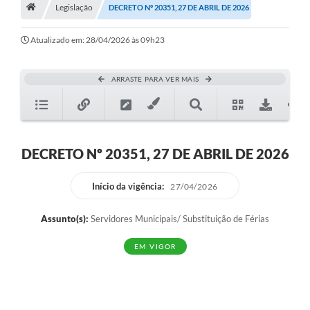
A História
Legislação
DECRETO Nº 20351, 27 DE ABRIL DE 2026
Galeria de Fotos
Atualizado em: 28/04/2026 às 09h23
Notícias
ARRASTE PARA VER MAIS
SIC
Diário Oficial
Prestação de Contas
DECRETO Nº 20351, 27 DE ABRIL DE 2026
Conselhos Municipais
Início da vigência:
27/04/2026
Concursos
Assunto(s):
Servidores Municipais/ Substituição de Férias
Arquivos para Download
EM VIGOR
Ouvidoria
Contas Públicas
Legislação