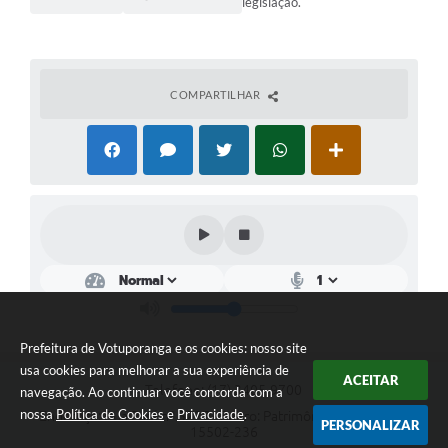
legislação.
COMPARTILHAR
Prefeitura de Votuporanga e os cookies: nosso site
usa cookies para melhorar a sua experiência de
ACEITAR
Telefone: (17) 3405-9700
navegação. Ao continuar você concorda com a
nossa
Política de Cookies
e
Privacidade
.
Endereço: Rua Pará nº 3227 - Bairro: Patrimônio Velho | CEP:
PERSONALIZAR
15502-236