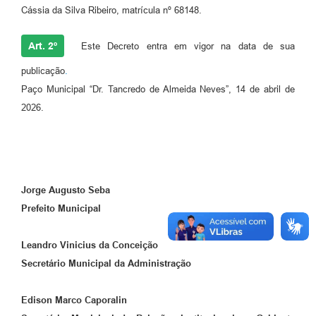
Cássia da Silva Ribeiro, matrícula nº 68148.
Art. 2º
Este Decreto entra em vigor na data de sua
publicação
.
Paço Municipal “Dr. Tancredo de Almeida Neves”, 14 de abril de
2026.
Jorge Augusto Seba
Prefeito Municipal
Leandro Vinicius da Conceição
Secretário Municipal da Administração
Edison Marco Caporalin