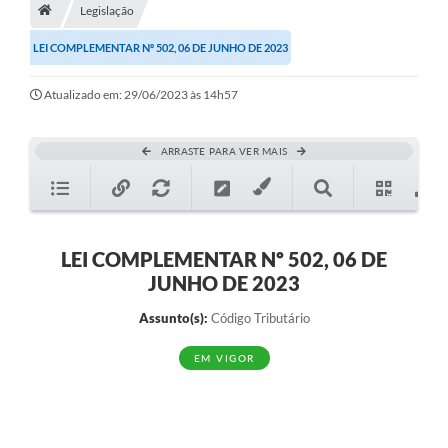
A História
Legislação
LEI COMPLEMENTAR Nº 502, 06 DE JUNHO DE 2023
Galeria de Fotos
Notícias
Atualizado em: 29/06/2023 às 14h57
SIC
ARRASTE PARA VER MAIS
Diário Oficial
Prestação de Contas
Conselhos Municipais
LEI COMPLEMENTAR Nº 502, 06 DE
JUNHO DE 2023
Concursos
Assunto(s):
Código Tributário
Arquivos para Download
EM VIGOR
Ouvidoria
Contas Públicas
Legislação