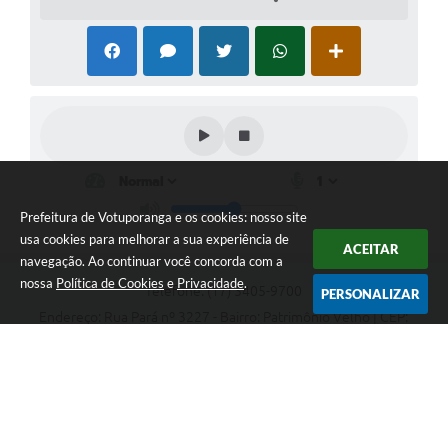
Prefeitura de Votuporanga e os cookies: nosso site
usa cookies para melhorar a sua experiência de
ACEITAR
navegação. Ao continuar você concorda com a
nossa
Política de Cookies
e
Privacidade
.
Telefone: (17) 3405-9700
PERSONALIZAR
Endereço: Rua Pará nº 3227 - Bairro: Patrimônio Velho | CEP:
15502-236
Atendimento ao público das 9h às 15h, de segunda a sexta-feira
CNPJ: 46.599.809/0001-82
Prefeitura de Votuporanga