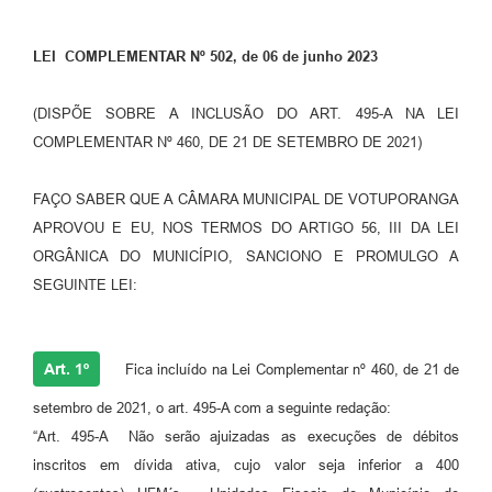
Perguntas Frequentes
LEI COMPLEMENTAR Nº 502, de 06 de junho 2023
Transparência
(DISPÕE SOBRE A INCLUSÃO DO ART. 495-A NA LEI
Audiências Públicas
COMPLEMENTAR Nº 460, DE 21 DE SETEMBRO DE 2021)
Editais
FAÇO SABER QUE A CÂMARA MUNICIPAL DE VOTUPORANGA
Links
APROVOU E EU, NOS TERMOS DO ARTIGO 56, III DA LEI
Telefones Úteis
ORGÂNICA DO MUNICÍPIO, SANCIONO E PROMULGO A
SEGUINTE LEI:
Emprega
Agenda
Art. 1º
Fica incluído na Lei Complementar nº 460, de 21 de
Contato
setembro de 2021, o art. 495-A com a seguinte redação:
“Art. 495-A Não serão ajuizadas as execuções de débitos
inscritos em dívida ativa, cujo valor seja inferior a 400