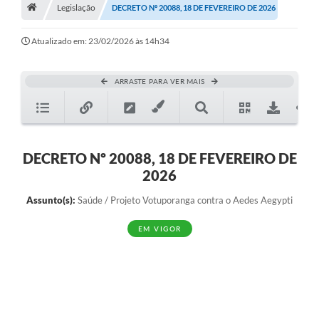
A História
Legislação
DECRETO Nº 20088, 18 DE FEVEREIRO DE 2026
Galeria de Fotos
Atualizado em: 23/02/2026 às 14h34
Notícias
ARRASTE PARA VER MAIS
SIC
Diário Oficial
Prestação de Contas
DECRETO Nº 20088, 18 DE FEVEREIRO DE
2026
Conselhos Municipais
Assunto(s):
Saúde / Projeto Votuporanga contra o Aedes Aegypti
Concursos
EM VIGOR
Arquivos para Download
Ouvidoria
Contas Públicas
Legislação