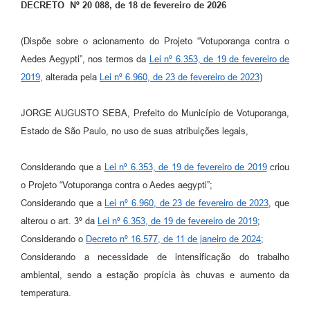
DECRETO Nº 20 088, de 18 de fevereiro de 2026
Perguntas Frequentes
(Dispõe sobre o acionamento do Projeto “Votuporanga contra o
Transparência
Aedes Aegypti”, nos termos da
Lei nº 6.353, de 19 de fevereiro de
Audiências Públicas
2019
, alterada pela
Lei nº 6.960, de 23 de fevereiro de 2023
)
Editais
JORGE AUGUSTO SEBA, Prefeito do Município de Votuporanga,
Links
Estado de São Paulo, no uso de suas atribuições legais,
Telefones Úteis
Considerando que a
Lei nº 6.353, de 19 de fevereiro de 2019
criou
Emprega
o Projeto “Votuporanga contra o Aedes aegypti”;
Considerando que a
Lei nº 6.960, de 23 de fevereiro de 2023
, que
Agenda
alterou o art. 3º da
Lei nº 6.353, de 19 de fevereiro de 2019
;
Contato
Considerando o
Decreto nº 16.577, de 11 de janeiro de 2024
;
Considerando a necessidade de intensificação do trabalho
ambiental, sendo a estação propícia às chuvas e aumento da
temperatura.