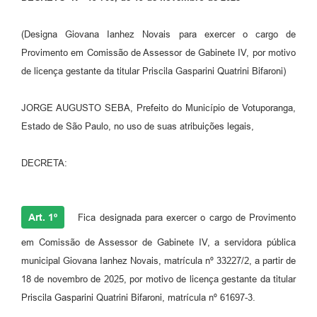
Perguntas Frequentes
(Designa Giovana Ianhez Novais para exercer o cargo de
Transparência
Provimento em Comissão de Assessor de Gabinete IV, por motivo
de licença gestante da titular Priscila Gasparini Quatrini Bifaroni)
Audiências Públicas
Editais
JORGE AUGUSTO SEBA, Prefeito do Município de Votuporanga,
Estado de São Paulo, no uso de suas atribuições legais,
Links
Telefones Úteis
DECRETA:
Emprega
Art. 1º
Agenda
Fica designada para exercer o cargo de Provimento
em Comissão de Assessor de Gabinete IV, a servidora pública
Contato
municipal Giovana Ianhez Novais, matrícula nº 33227/2, a partir de
18 de novembro de 2025, por motivo de licença gestante da titular
Priscila Gasparini Quatrini Bifaroni, matrícula nº 61697-3.