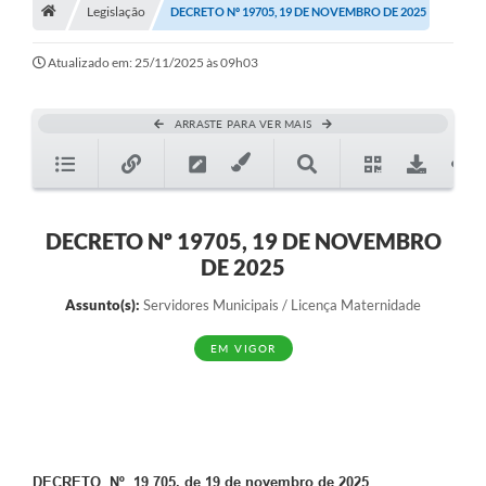
A História
Legislação
DECRETO Nº 19705, 19 DE NOVEMBRO DE 2025
Galeria de Fotos
Atualizado em: 25/11/2025 às 09h03
Notícias
ARRASTE PARA VER MAIS
SIC
Diário Oficial
Prestação de Contas
DECRETO Nº 19705, 19 DE NOVEMBRO
DE 2025
Conselhos Municipais
Assunto(s):
Servidores Municipais / Licença Maternidade
Concursos
EM VIGOR
Arquivos para Download
Ouvidoria
Contas Públicas
Legislação
DECRETO Nº 19 705, de 19 de novembro de 2025