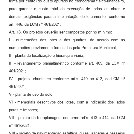
trinta por cento) do custo apurado no cronograma físico-financeiro,
para garantir o custo total da execução de todas as obras e
demais exigências para a implantação do loteamento, conforme
art. 446, da LCM nº 461/2021.
Art. 18. Os projetos deverão ser compostos por no mínimo:
I - numerações dos lotes e das quadras, de acordo com as
numerações previamente fornecidas pela Prefeitura Municipal;
II - planta de localização e hierarquia viária;
III - levantamento planialtimétrico conforme art. 409, da LCM nº
461/2021;
IV - projeto urbanístico conforme art’s. 410 ao 412, da LCM nº
461/2021;
V - planta de uso do solo;
VI - memoriais descritivos dos lotes, com a indicação dos lados
pares e ímpares;
VII - projeto de terraplanagem conforme art’s. 413 e 414, da LCM
nº 461/2021;
VIII - projeto de pavimentação asfáltica, guias, sarjetas e passeios