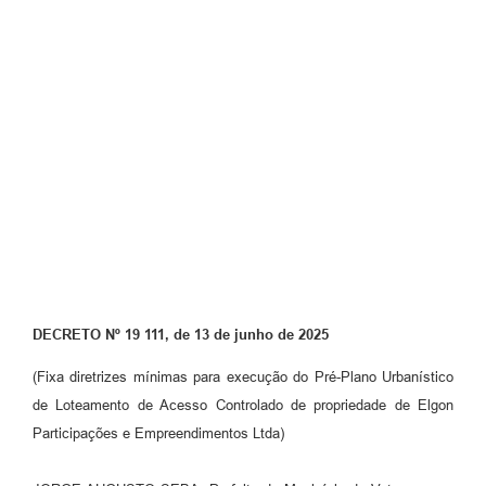
Perguntas Frequentes
Transparência
Audiências Públicas
Editais
Links
Telefones Úteis
Emprega
Agenda
DECRETO Nº 19 111, de 13 de junho de 2025
Contato
(Fixa diretrizes mínimas para execução do Pré-Plano Urbanístico
de Loteamento de Acesso Controlado de propriedade de Elgon
Participações e Empreendimentos Ltda)