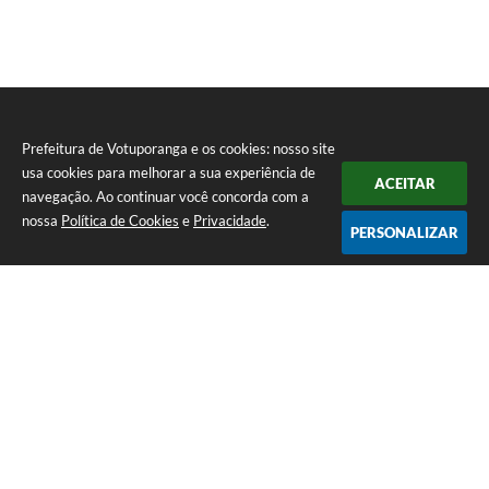
Prefeitura de Votuporanga e os cookies: nosso site
usa cookies para melhorar a sua experiência de
ACEITAR
navegação. Ao continuar você concorda com a
nossa
Política de Cookies
e
Privacidade
.
PERSONALIZAR
Atos relacionados por assunto