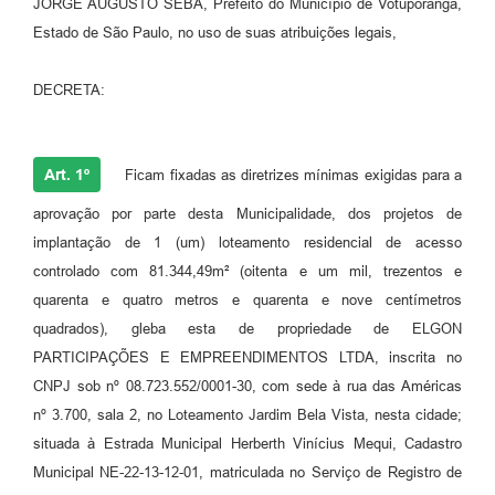
JORGE AUGUSTO SEBA, Prefeito do Município de Votuporanga,
Estado de São Paulo, no uso de suas atribuições legais,
DECRETA:
Art. 1º
Ficam fixadas as diretrizes mínimas exigidas para a
aprovação por parte desta Municipalidade, dos projetos de
implantação de 1 (um) loteamento residencial de acesso
controlado com 81.344,49m² (oitenta e um mil, trezentos e
quarenta e quatro metros e quarenta e nove centímetros
quadrados), gleba esta de propriedade de ELGON
PARTICIPAÇÕES E EMPREENDIMENTOS LTDA, inscrita no
CNPJ sob nº 08.723.552/0001-30, com sede à rua das Américas
nº 3.700, sala 2, no Loteamento Jardim Bela Vista, nesta cidade;
situada à Estrada Municipal Herberth Vinícius Mequi, Cadastro
Municipal NE-22-13-12-01, matriculada no Serviço de Registro de