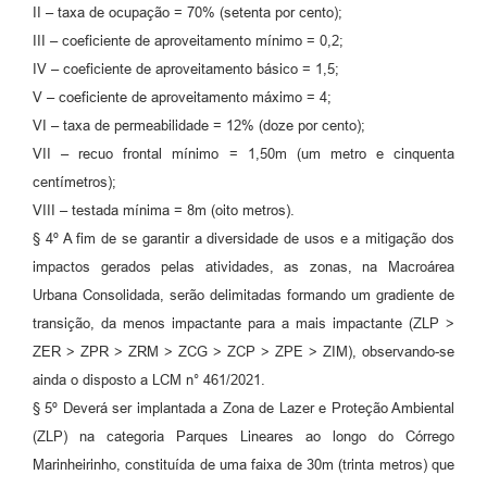
II – taxa de ocupação = 70% (setenta por cento);
III – coeficiente de aproveitamento mínimo = 0,2;
IV – coeficiente de aproveitamento básico = 1,5;
V – coeficiente de aproveitamento máximo = 4;
VI – taxa de permeabilidade = 12% (doze por cento);
VII – recuo frontal mínimo = 1,50m (um metro e cinquenta
centímetros);
VIII – testada mínima = 8m (oito metros).
§ 4º A fim de se garantir a diversidade de usos e a mitigação dos
impactos gerados pelas atividades, as zonas, na Macroárea
Urbana Consolidada, serão delimitadas formando um gradiente de
transição, da menos impactante para a mais impactante (ZLP >
ZER > ZPR > ZRM > ZCG > ZCP > ZPE > ZIM), observando-se
ainda o disposto a LCM n° 461/2021.
§ 5º Deverá ser implantada a Zona de Lazer e Proteção Ambiental
(ZLP) na categoria Parques Lineares ao longo do Córrego
Marinheirinho, constituída de uma faixa de 30m (trinta metros) que