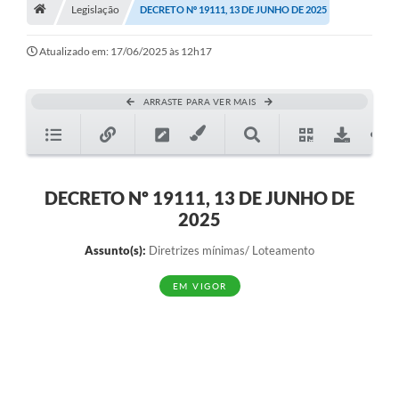
A História
Legislação
DECRETO Nº 19111, 13 DE JUNHO DE 2025
Galeria de Fotos
Atualizado em: 17/06/2025 às 12h17
Notícias
ARRASTE PARA VER MAIS
SIC
Diário Oficial
Prestação de Contas
DECRETO Nº 19111, 13 DE JUNHO DE
2025
Conselhos Municipais
Assunto(s):
Diretrizes mínimas/ Loteamento
Concursos
EM VIGOR
Arquivos para Download
Ouvidoria
Contas Públicas
Legislação