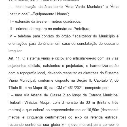
I – identificação da área como “Área Verde Municipal” e “Área
Institucional” –Equipamento Urbano”;
II – extensão da área em metros quadrados;
III – número de registro no cadastro da Prefeitura;
IV – telefone para contato do órgão fiscalizador do Município e
orientações para denúncia, em caso de constatação de descarte
irregular.
Art. 11. O sistema viário e cicloviário articular-se-ão com as vias
adjacentes oficiais, existentes e projetadas, e harmonizar-se-ão
com a topografia local, devendo respeitar as diretrizes do Sistema
Viário Municipal, conforme disposto na Seção II, Capítulo V, do
Título III, e no Mapa 10, da LCM n° 461/2021, composto por:
I – uma Via Arterial de Classe 2 ao longo da Estrada Municipal
Herberth Vinícius Mequi, com dimensão de 33 m (trinta e três
metros) e que caberá ao empreendedor recuar 16,50m (dezesseis
metros e cinquenta centímetros) do eixo da referida estrada,
recuando dentro da sua gleba 9m (nove metros) para compor o