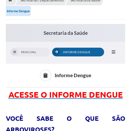
Secretarias / Departamentos
Secretaria da Saúde
A História
Informe Dengue
Galeria de Fotos
Notícias
Secretaria da Saúde
SIC
Diário Oficial
PRINCIPAL
INFORME DENGUE
Prestação de Contas
Conselhos Municipais
Informe Dengue
Concursos
ACESSE O INFORME DENGUE
Arquivos para Download
Ouvidoria
VOCÊ SABE O QUE SÃO
Contas Públicas
ARBOVIROSES?
Legislação