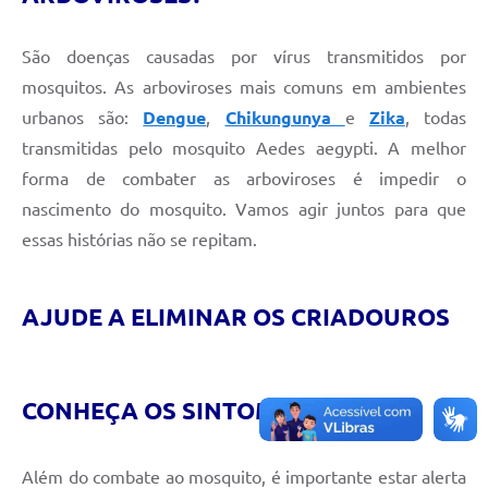
Perguntas Frequentes
São doenças causadas por vírus transmitidos por
Transparência
mosquitos. As arboviroses mais comuns em ambientes
urbanos são:
Dengue
,
Chikungunya
e
Zika
, todas
Audiências Públicas
transmitidas pelo mosquito Aedes aegypti. A melhor
Editais
forma de combater as arboviroses é impedir o
Links
nascimento do mosquito. Vamos agir juntos para que
essas histórias não se repitam.
Telefones Úteis
Emprega
AJUDE A ELIMINAR OS CRIADOUROS
Agenda
Contato
CONHEÇA OS SINTOMAS
Além do combate ao mosquito, é importante estar alerta