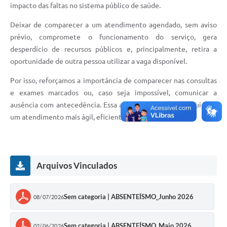
impacto das faltas no sistema público de saúde.
Perguntas Frequentes
Deixar de comparecer a um atendimento agendado, sem aviso
Transparência
prévio, compromete o funcionamento do serviço, gera
desperdício de recursos públicos e, principalmente, retira a
Audiências Públicas
oportunidade de outra pessoa utilizar a vaga disponível.
Editais
Por isso, reforçamos a importância de comparecer nas consultas
e exames marcados ou, caso seja impossível, comunicar a
Links
ausência com antecedência. Essa atitude simples contribui para
Telefones Úteis
um atendimento mais ágil, eficiente e justo para todos.
Emprega
Agenda
Arquivos Vinculados
Contato
Sem categoria | ABSENTEÍSMO_Junho 2026
08/07/2026
Sem categoria | ABSENTEÍSMO_Maio 2026
02/06/2026