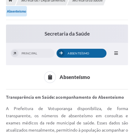
Secretarias / Departamentos
Secretaria da Saúde
A História
Absenteísmo
Galeria de Fotos
Notícias
Secretaria da Saúde
SIC
Diário Oficial
PRINCIPAL
ABSENTEÍSMO
Prestação de Contas
Conselhos Municipais
Absenteísmo
Concursos
Arquivos para Download
Transparência em Saúde: acompanhamento do Absenteísmo
Ouvidoria
A Prefeitura de Votuporanga disponibiliza, de forma
transparente, os números de absenteísmo em consultas e
Contas Públicas
exames médicos da rede municipal de saúde. Esses dados são
atualizados mensalmente, permitindo à população acompanhar o
Legislação