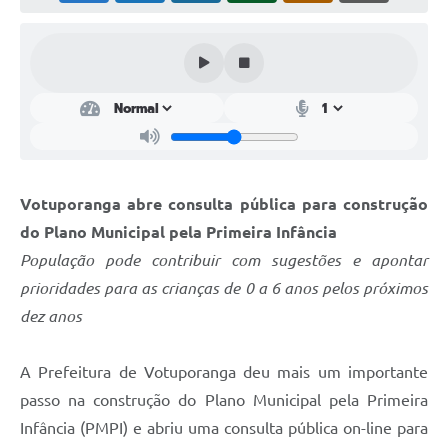
Perguntas Frequentes
Transparência
Audiências Públicas
Editais
Links
Votuporanga abre consulta pública para construção
Telefones Úteis
do Plano Municipal pela Primeira Infância
População pode contribuir com sugestões e apontar
Emprega
prioridades para as crianças de 0 a 6 anos pelos próximos
Agenda
dez anos
Contato
A Prefeitura de Votuporanga deu mais um importante
passo na construção do Plano Municipal pela Primeira
Infância (PMPI) e abriu uma consulta pública on-line para