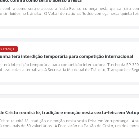
deo: confira como será o acesso à festa
: confira como será o acesso à festa Evento começa nesta quinta-feira com
ntir fluidez no trânsito O Votu International Rodeo começa nesta quinta-feir
SEGURANÇA
unha terá interdição temporária para competição internacional
 terá interdição temporária para competição internacional Trecho da SP-320
ilizar rotas alternativas A Secretaria Municipal de Trânsito, Transporte e Se
e Cristo reunirá fé, tradição e emoção nesta sexta-feira em Votu
risto reunirá fé, tradição e emoção nesta sexta-feira em Votuporanga Apres
 com mais de 50 voluntários A Encenação da Paixão de Cristo, um dos moment