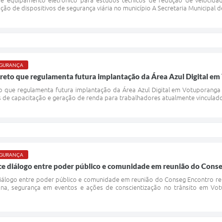
de equipamento eletrônico para estudos técnicos de redução de velocidade
ação de dispositivos de segurança viária no município A Secretaria Municipal d
SEGURANÇA
creto que regulamenta futura implantação da Área Azul Digital e
eto que regulamenta futura implantação da Área Azul Digital em Votuporan
es de capacitação e geração de renda para trabalhadores atualmente vinculad
SEGURANÇA
ce diálogo entre poder público e comunidade em reunião do Cons
iálogo entre poder público e comunidade em reunião do Conseg Encontro re
ana, segurança em eventos e ações de conscientização no trânsito em 