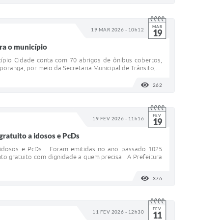
MAR
19 MAR 2026 - 10h12
19
ra o município
pio Cidade conta com 70 abrigos de ônibus cobertos,
ranga, por meio da Secretaria Municipal de Trânsito,...
262
VISUALIZAÇÕES
FEV
19 FEV 2026 - 11h16
19
gratuito a idosos e PcDs
 a idosos e PcDs Foram emitidas no ano passado 1025
to gratuito com dignidade a quem precisa A Prefeitura
376
VISUALIZAÇÕES
FEV
11 FEV 2026 - 12h30
11