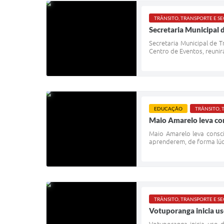
TRÂNSITO, TRANSPORTE E 
Secretaria Municipal 
Secretaria Municipal de 
Centro de Eventos, reunir
EDUCAÇÃO
TRÂNSITO,
Maio Amarelo leva con
Maio Amarelo leva consci
aprenderem, de forma lúdi
TRÂNSITO, TRANSPORTE E 
Votuporanga inicia us