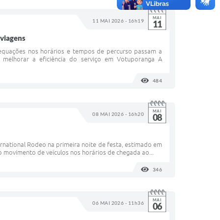
MAI
11 MAI 2026 - 16h19
11
 viagens
Adequações nos horários e tempos de percurso passam a
 melhorar a eficiência do serviço em Votuporanga A
484
VISUALIZAÇÕES
MAI
08 MAI 2026 - 16h20
08
national Rodeo na primeira noite de festa, estimado em
o movimento de veículos nos horários de chegada ao...
346
VISUALIZAÇÕES
MAI
06 MAI 2026 - 11h36
06