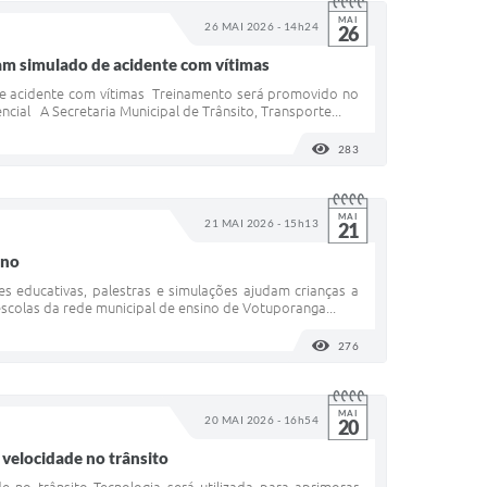
MAI
26 MAI 2026 - 14h24
26
zam simulado de acidente com vítimas
 de acidente com vítimas Treinamento será promovido no
cial A Secretaria Municipal de Trânsito, Transporte...
283
VISUALIZAÇÕES
MAI
21 MAI 2026 - 15h13
21
ino
es educativas, palestras e simulações ajudam crianças a
escolas da rede municipal de ensino de Votuporanga...
276
VISUALIZAÇÕES
MAI
20 MAI 2026 - 16h54
20
 velocidade no trânsito