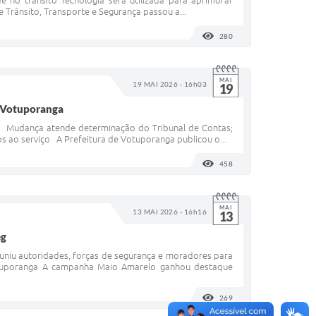
 no trânsito Tecnologia será utilizada para aprimorar
e Trânsito, Transporte e Segurança passou a...
280
VISUALIZAÇÕES
MAI
19 MAI 2026 - 16h03
19
m Votuporanga
ga Mudança atende determinação do Tribunal de Contas;
os ao serviço A Prefeitura de Votuporanga publicou o...
458
VISUALIZAÇÕES
MAI
13 MAI 2026 - 16h16
13
eg
uniu autoridades, forças de segurança e moradores para
Votuporanga A campanha Maio Amarelo ganhou destaque
269
VISUALIZAÇÕES