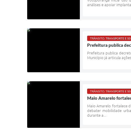
Votuporanga inicia uso 
análises e apoiar implant
TRÂNSITO, TRANSPORTE E 
Prefeitura publica de
Prefeitura publica decr
Município já articula açõ
TRÂNSITO, TRANSPORTE E 
Maio Amarelo fortale
Maio Amarelo fortalece d
debater mobilidade urb
durante a...