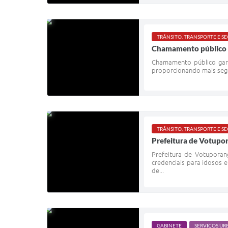
TRÂNSITO, TRANSPORTE E 
Chamamento público g
Chamamento público gara
proporcionando mais segur
TRÂNSITO, TRANSPORTE E 
Prefeitura de Votupor
Prefeitura de Votuporan
credenciais para idosos 
de...
GABINETE
SERVIÇOS UR