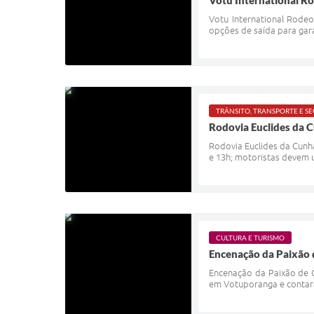
Votu International Ro
Votu International Rodeo
opções de saída para gara
TRÂNSITO, TRANSPORTE E 
Rodovia Euclides da C
Rodovia Euclides da Cunha
e 13h; motoristas devem ut
CULTURA E TURISMO
Encenação da Paixão d
Encenação da Paixão de C
em Votuporanga e contará