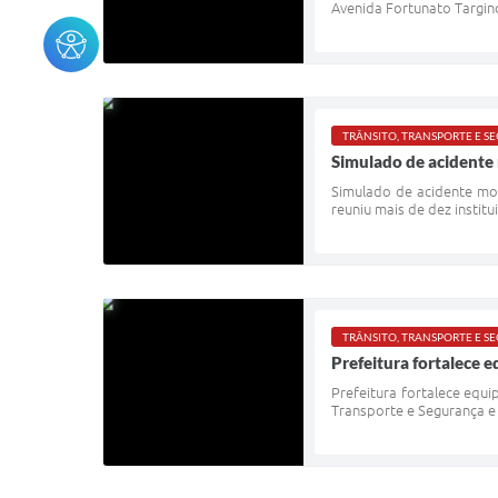
Avenida Fortunato Targino
TRÂNSITO, TRANSPORTE E 
Simulado de acidente 
Simulado de acidente mob
reuniu mais de dez institu
TRÂNSITO, TRANSPORTE E 
Prefeitura fortalece 
Prefeitura fortalece equi
Transporte e Segurança e 