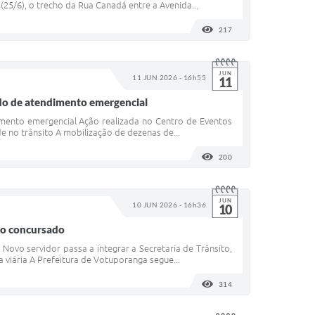
(25/6), o trecho da Rua Canadá entre a Avenida...
217
VISUALIZAÇÕES
JUN
11 JUN 2026 - 16h55
11
ado de atendimento emergencial
mento emergencial Ação realizada no Centro de Eventos
de no trânsito A mobilização de dezenas de...
200
VISUALIZAÇÕES
JUN
10 JUN 2026 - 16h36
10
ito concursado
Novo servidor passa a integrar a Secretaria de Trânsito,
 viária A Prefeitura de Votuporanga segue...
314
VISUALIZAÇÕES