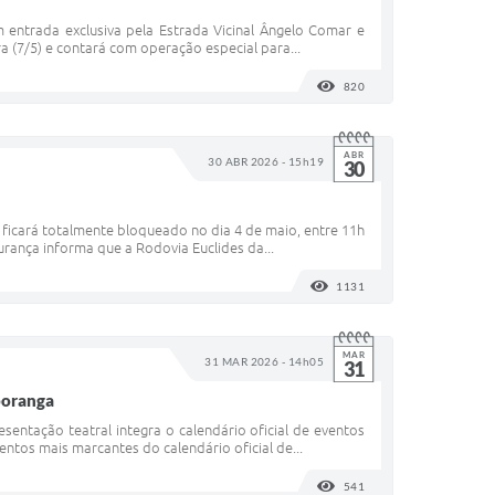
 entrada exclusiva pela Estrada Vicinal Ângelo Comar e
a (7/5) e contará com operação especial para...
820
VISUALIZAÇÕES
ABR
30 ABR 2026 - 15h19
30
 ficará totalmente bloqueado no dia 4 de maio, entre 11h
gurança informa que a Rodovia Euclides da...
1131
VISUALIZAÇÕES
MAR
31 MAR 2026 - 14h05
31
poranga
entação teatral integra o calendário oficial de eventos
os mais marcantes do calendário oficial de...
541
VISUALIZAÇÕES