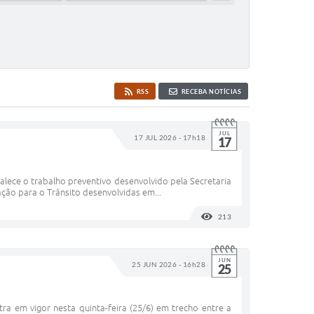
RSS
RECEBA NOTÍCIAS
JUL
17 JUL 2026 - 17h18
17
alece o trabalho preventivo desenvolvido pela Secretaria
ção para o Trânsito desenvolvidas em...
213
VISUALIZAÇÕES
JUN
25 JUN 2026 - 16h28
25
a em vigor nesta quinta-feira (25/6) em trecho entre a