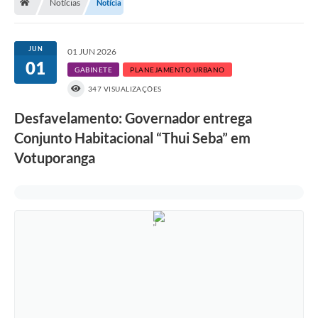
Notícias
Notícia
A História
Galeria de Fotos
JUN
01 JUN 2026
01
Notícias
GABINETE
PLANEJAMENTO URBANO
347 VISUALIZAÇÕES
SIC
Desfavelamento: Governador entrega
Diário Oficial
Conjunto Habitacional “Thui Seba” em
Prestação de Contas
Votuporanga
Conselhos Municipais
Concursos
Arquivos para Download
Ouvidoria
Contas Públicas
Legislação