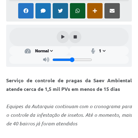
Perguntas Frequentes
Transparência
Audiências Públicas
Editais
Links
Telefones Úteis
Serviço de controle de pragas da Saev Ambiental
Emprega
atende cerca de 1,5 mil PVs em menos de 15 dias
Agenda
Equipes da Autarquia continuam com o cronograma para
Contato
o controle da infestação de insetos. Até o momento, mais
de 40 bairros já foram atendidos