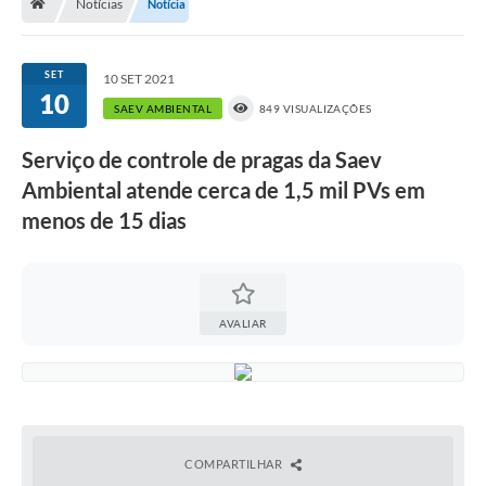
Notícias
Notícia
A História
Galeria de Fotos
SET
10 SET 2021
10
Notícias
SAEV AMBIENTAL
849 VISUALIZAÇÕES
SIC
Serviço de controle de pragas da Saev
Diário Oficial
Ambiental atende cerca de 1,5 mil PVs em
menos de 15 dias
Prestação de Contas
Conselhos Municipais
Concursos
AVALIAR
Arquivos para Download
Ouvidoria
Contas Públicas
COMPARTILHAR
Legislação