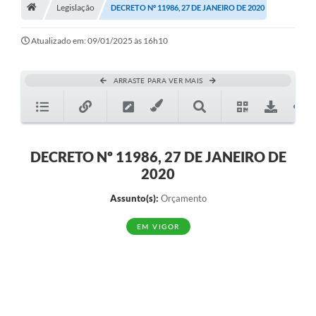
A História
Legislação
DECRETO Nº 11986, 27 DE JANEIRO DE 2020
Galeria de Fotos
Atualizado em: 09/01/2025 às 16h10
Notícias
ARRASTE PARA VER MAIS
SIC
Diário Oficial
Prestação de Contas
DECRETO Nº 11986, 27 DE JANEIRO DE
2020
Conselhos Municipais
Assunto(s):
Orçamento
Concursos
EM VIGOR
Arquivos para Download
Ouvidoria
Contas Públicas
Legislação