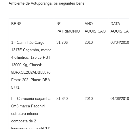
Ambiente de Votuporanga, os seguintes bens:
BENS
Nº
ANO
DATA
PATRIMÔNIO
AQUISIÇÃO
AQUISIÇ
1 - Caminhão Cargo
31.706
2010
08/04/2010
1317E Caçamba, motor
4 cilindros, 175 cv PBT
13000 Kg, Chassi:
9BFXCE2U2ABB55876.
Frota: 202. Placa: DBA-
5771.
II - Carroceria caçamba
31.840
2010
01/06/2010
6m3 marca Facchini
estrutura inferior
composta de 2
longarinas em perfil “U”