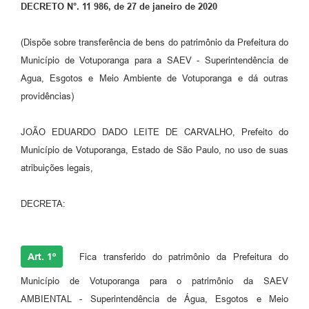
DECRETO N°. 11 986, de 27 de janeiro de 2020
Perguntas Frequentes
(Dispõe sobre transferência de bens do patrimônio da Prefeitura do
Transparência
Município de Votuporanga para a SAEV - Superintendência de
Audiências Públicas
Agua, Esgotos e Meio Ambiente de Votuporanga e dá outras
providências)
Editais
Links
JOÃO EDUARDO DADO LEITE DE CARVALHO, Prefeito do
Município de Votuporanga, Estado de São Paulo, no uso de suas
Telefones Úteis
atribuições legais,
Emprega
DECRETA:
Agenda
Contato
Art. 1º
Fica transferido do patrimônio da Prefeitura do
Município de Votuporanga para o patrimônio da SAEV
AMBIENTAL - Superintendência de Água, Esgotos e Meio