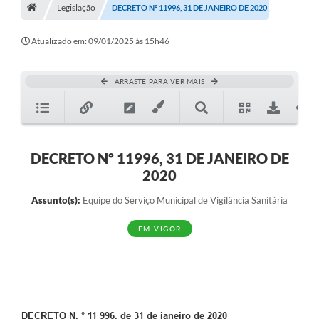
A História
Legislação
DECRETO Nº 11996, 31 DE JANEIRO DE 2020
Galeria de Fotos
Atualizado em: 09/01/2025 às 15h46
Notícias
ARRASTE PARA VER MAIS
SIC
Diário Oficial
Prestação de Contas
DECRETO Nº 11996, 31 DE JANEIRO DE
2020
Conselhos Municipais
Assunto(s):
Equipe do Serviço Municipal de Vigilância Sanitária
Concursos
EM VIGOR
Arquivos para Download
Ouvidoria
Contas Públicas
Legislação
DECRETO N. ° 11 996, de 31 de janeiro de 2020