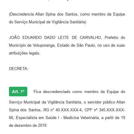
Perguntas Frequentes
(Descredencia Allan Spina dos Santos, como membro da Equipe
Transparência
do Serviço Municipal de Vigilância Sanitária)
Audiências Públicas
JOÃO EDUARDO DADO LEITE DE CARVALHO, Prefeito do
Editais
Município de Votuporanga, Estado de São Paulo, no uso de suas
atribuições legais,
Links
Telefones Úteis
DECRETA:
Emprega
Art. 1º
Fica descredenciado como membro da Equipe do
Agenda
Serviço Municipal da Vigilância Sanitária, o servidor público Allan
Contato
Spina dos Santos, RG n° 40.XXX.XXX-4, CPF nº 345.XXX.XXX-
66, Especialista em Saúde I - Medicina Veterinária, a partir de 19
de dezembro de 2019.