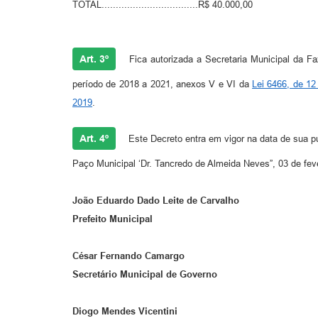
TOTAL..................................R$ 40.000,00
Art. 3º
Fica autorizada a Secretaria Municipal da F
período de 2018 a 2021, anexos V e VI da
Lei 6466, de 1
2019
.
Art. 4º
Este Decreto entra em vigor na data de sua p
Paço Municipal ‘Dr. Tancredo de Almeida Neves”, 03 de fev
João Eduardo Dado Leite de Carvalho
Prefeito Municipal
César Fernando Camargo
Secretário Municipal de Governo
Diogo Mendes Vicentini