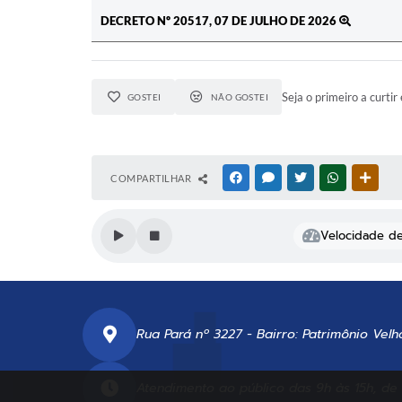
DECRETO Nº 20517, 07 DE JULHO DE 2026
Seja o primeiro a curtir 
GOSTEI
NÃO GOSTEI
COMPARTILHAR
FACEBOOK
MESSENGER
TWITTER
WHATSAPP
OUTR
Velocidade de 
Rua Pará nº 3227 - Bairro: Patrimônio Velh
Atendimento ao público das 9h às 15h, de