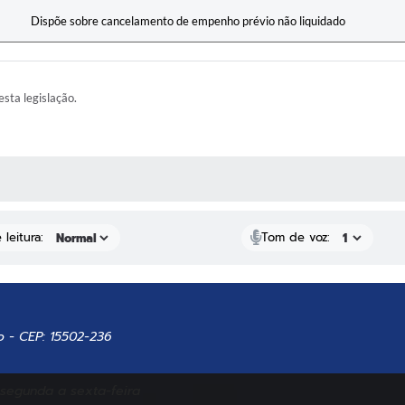
Dispõe sobre cancelamento de empenho prévio não liquidado
esta legislação.
AS MÍDIAS
leitura:
Tom de voz:
o - CEP: 15502-236
 segunda a sexta-feira