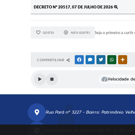
DECRETO Nº 20517, 07 DE JULHO DE 2026
Seja o primeiro a curtir 
GOSTEI
NÃO GOSTEI
COMPARTILHAR
FACEBOOK
MESSENGER
TWITTER
WHATSAPP
OUTR
Velocidade de 
Rua Pará nº 3227 - Bairro: Patrimônio Velh
Atendimento ao público das 9h às 15h, de