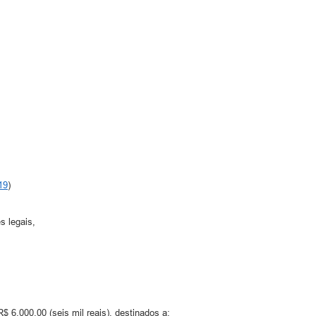
19
)
 legais,
 6.000,00 (seis mil reais), destinados a: