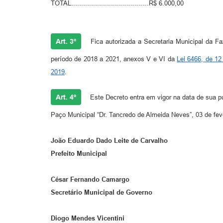
TOTAL.......................................R$ 6.000,00
Art. 3º
Fica autorizada a Secretaria Municipal da F
período de 2018 a 2021, anexos V e VI da
Lei 6466, de 1
2019
.
Art. 4º
Este Decreto entra em vigor na data de sua p
Paço Municipal “Dr. Tancredo de Almeida Neves”, 03 de fev
João Eduardo Dado Leite de Carvalho
Prefeito Municipal
César Fernando Camargo
Secretário Municipal de Governo
Diogo Mendes Vicentini