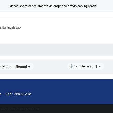
Dispõe sobre cancelamento de empenho prévio não liquidado
esta legislação.
AS MÍDIAS
leitura:
Tom de voz:
o - CEP: 15502-236
 segunda a sexta-feira