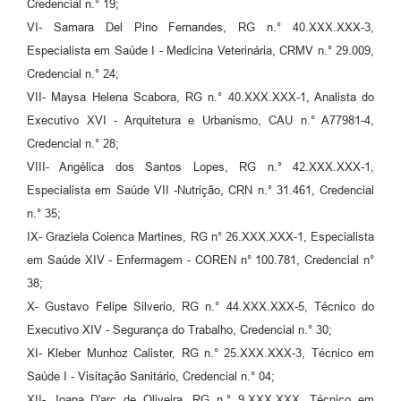
Credencial n.° 19;
VI- Samara Del Pino Fernandes, RG n.° 40.XXX.XXX-3,
Especialista em Saúde I - Medicina Veterinária, CRMV n.° 29.009,
Credencial n.° 24;
VII- Maysa Helena Scabora, RG n.° 40.XXX.XXX-1, Analista do
Executivo XVI - Arquitetura e Urbanismo, CAU n.° A77981-4,
Credencial n.° 28;
VIII- Angélica dos Santos Lopes, RG n.° 42.XXX.XXX-1,
Especialista em Saúde VII -Nutrição, CRN n.° 31.461, Credencial
n.° 35;
IX- Graziela Coienca Martines, RG n° 26.XXX.XXX-1, Especialista
em Saúde XIV - Enfermagem - COREN n° 100.781, Credencial n°
38;
X- Gustavo Felipe Silverio, RG n.° 44.XXX.XXX-5, Técnico do
Executivo XIV - Segurança do Trabalho, Credencial n.° 30;
XI- Kleber Munhoz Calister, RG n.° 25.XXX.XXX-3, Técnico em
Saúde I - Visitação Sanitário, Credencial n.° 04;
XII- Joana D'arc de Oliveira, RG n.° 9.XXX.XXX, Técnico em