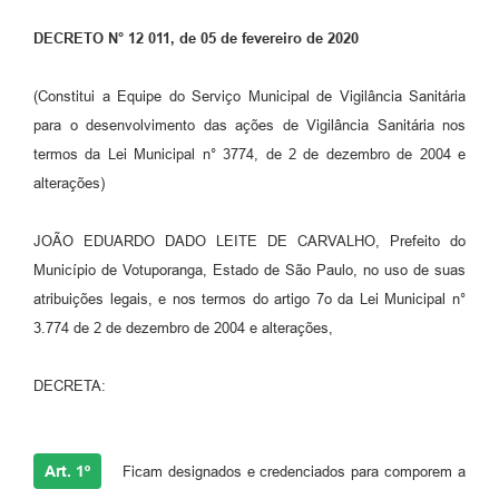
Perguntas Frequentes
DECRETO N° 12 011, de 05 de fevereiro de 2020
Transparência
(Constitui a Equipe do Serviço Municipal de Vigilância Sanitária
Audiências Públicas
para o desenvolvimento das ações de Vigilância Sanitária nos
termos da Lei Municipal n° 3774, de 2 de dezembro de 2004 e
Editais
alterações)
Links
JOÃO EDUARDO DADO LEITE DE CARVALHO, Prefeito do
Telefones Úteis
Município de Votuporanga, Estado de São Paulo, no uso de suas
Emprega
atribuições legais, e nos termos do artigo 7o da Lei Municipal n°
3.774 de 2 de dezembro de 2004 e alterações,
Agenda
Contato
DECRETA:
Art. 1º
Ficam designados e credenciados para comporem a