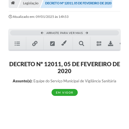
A História
Legislação
DECRETO Nº 12011, 05 DE FEVEREIRO DE 2020
Galeria de Fotos
Atualizado em: 09/01/2025 às 14h53
Notícias
ARRASTE PARA VER MAIS
SIC
Diário Oficial
Prestação de Contas
DECRETO Nº 12011, 05 DE FEVEREIRO DE
2020
Conselhos Municipais
Assunto(s):
Equipe do Serviço Municipal de Vigilância Sanitária
Concursos
EM VIGOR
Arquivos para Download
Ouvidoria
Contas Públicas
Legislação