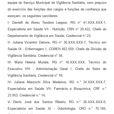
equipe do Serviço Municipal de Vigilância Sanitária, sem prejuízo
do exercício das funções dos cargos e funções de confiança que
exerçam, os seguintes servidores:
I- Danielli de Abreu Teodoro Leppos, RG n° 41.XXX.XXX-1,
Especialista em Saúde VII - Nutrição, CRN n° 20.422, Chefe do
Departamento de Vigilância em Saúde, Credencial n° 23;
II- Juliana Vicentini Datorre, RG n° 30.XXX.XXX-7, Técnico em
Saúde IX - Enfermagem I, COREN 452.559, Chefe da Divisão de
Vigilância Sanitária, Credencial n° 34;
III- Maria Helena Murata, RG n° 16.XXX.XXX, Técnico do
Executivo VIII - Administração Geral I, Chefe do Setor de
Vigilância Sanitária, Credencial n° 18;
IV- Juliana Marzochi Silva Medeiros, RG n.° 24.XXX.XXX-7,
Especialista em Saúde VII- Farmácia e Bioquímica, CRF n.°
23.953, Credencial n.° 14;
V- Denis José dos Santos Ribeiro, RG n.° 26.XXX.XXX-0,
Especialista em Saúde XI - Odontologia, CRO n.° 75.145,