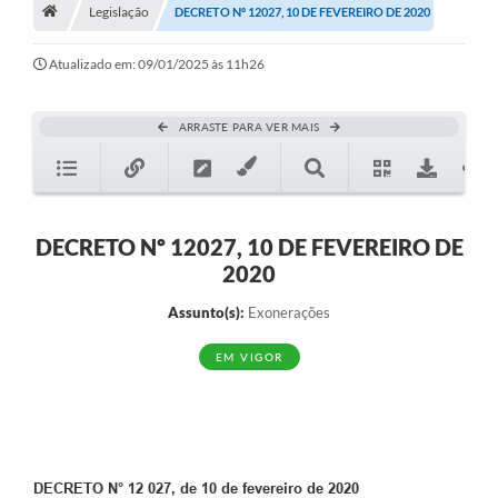
A História
Legislação
DECRETO Nº 12027, 10 DE FEVEREIRO DE 2020
Galeria de Fotos
Atualizado em: 09/01/2025 às 11h26
Notícias
ARRASTE PARA VER MAIS
SIC
Diário Oficial
Prestação de Contas
DECRETO Nº 12027, 10 DE FEVEREIRO DE
2020
Conselhos Municipais
Assunto(s):
Exonerações
Concursos
EM VIGOR
Arquivos para Download
Ouvidoria
Contas Públicas
DECRETO N° 12 027, de 10 de fevereiro de 2020
Legislação