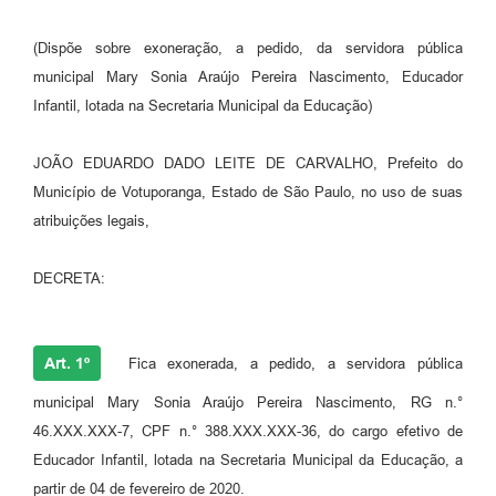
Perguntas Frequentes
(Dispõe sobre exoneração, a pedido, da servidora pública
municipal Mary Sonia Araújo Pereira Nascimento, Educador
Transparência
Infantil, lotada na Secretaria Municipal da Educação)
Audiências Públicas
JOÃO EDUARDO DADO LEITE DE CARVALHO, Prefeito do
Editais
Município de Votuporanga, Estado de São Paulo, no uso de suas
Links
atribuições legais,
Telefones Úteis
DECRETA:
Emprega
Agenda
Art. 1º
Fica exonerada, a pedido, a servidora pública
Contato
municipal Mary Sonia Araújo Pereira Nascimento, RG n.°
46.XXX.XXX-7, CPF n.° 388.XXX.XXX-36, do cargo efetivo de
Educador Infantil, lotada na Secretaria Municipal da Educação, a
partir de 04 de fevereiro de 2020.