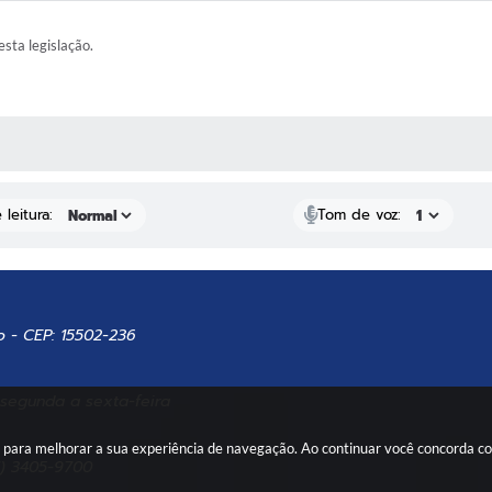
esta legislação.
AS MÍDIAS
leitura:
Tom de voz:
o - CEP: 15502-236
 segunda a sexta-feira
es para melhorar a sua experiência de navegação. Ao continuar você concorda 
7) 3405-9700