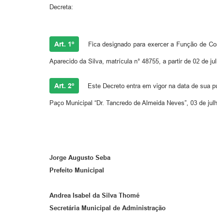
Decreta:
Art. 1º
Fica designado para exercer a Função de Conf
Aparecido da Silva, matrícula n° 48755, a partir de 02 de ju
Art. 2º
Este Decreto entra em vigor na data de sua pu
Paço Municipal “Dr. Tancredo de Almeida Neves”, 03 de jul
Jorge Augusto Seba
Prefeito Municipal
Andrea Isabel da Silva Thomé
Secretária Municipal de Administração