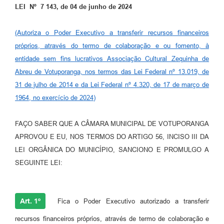
LEI Nº 7 143, de 04 de junho de 2024
Perguntas Frequentes
(Autoriza o Poder Executivo a transferir recursos financeiros
Transparência
próprios, através do termo de colaboração e ou fomento, à
Audiências Públicas
entidade sem fins lucrativos Associação Cultural Zequinha de
Abreu de Votuporanga, nos termos das Lei Federal nº 13.019, de
Editais
31 de julho de 2014 e da Lei Federal nº 4.320, de 17 de março de
Links
1964, no exercício de 2024)
Telefones Úteis
FAÇO SABER QUE A CÂMARA MUNICIPAL DE VOTUPORANGA
Emprega
APROVOU E EU, NOS TERMOS DO ARTIGO 56, INCISO III DA
LEI ORGÂNICA DO MUNICÍPIO, SANCIONO E PROMULGO A
Agenda
SEGUINTE LEI:
Contato
Art. 1º
Fica o Poder Executivo autorizado a transferir
recursos financeiros próprios, através de termo de colaboração e