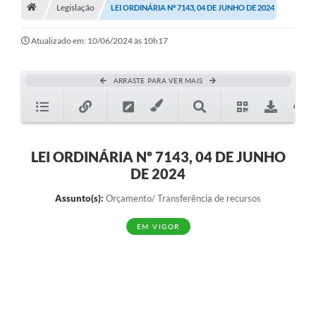
A História
Legislação
LEI ORDINÁRIA Nº 7143, 04 DE JUNHO DE 2024
Galeria de Fotos
Atualizado em: 10/06/2024 às 10h17
Notícias
ARRASTE PARA VER MAIS
SIC
Diário Oficial
Prestação de Contas
LEI ORDINÁRIA Nº 7143, 04 DE JUNHO
DE 2024
Conselhos Municipais
Assunto(s):
Orçamento/ Transferência de recursos
Concursos
EM VIGOR
Arquivos para Download
Ouvidoria
Contas Públicas
Legislação