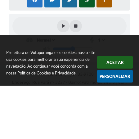
Prefeitura de Votuporanga e os cookies: nosso site
usa cookies para melhorar a sua experiência de
ACEITAR
navegação. Ao continuar você concorda com a
nossa
Política de Cookies
e
Privacidade
.
Telefone: (17) 3405-9700
PERSONALIZAR
Endereço: Rua Pará nº 3227 - Bairro: Patrimônio Velho | CEP:
15502-236
Atendimento ao público das 9h às 15h, de segunda a sexta-feira
CNPJ: 46.599.809/0001-82
Prefeitura de Votuporanga
Versão do Sistema:
3.5.3 - 19/06/2026
Portal atualizado em:
07/08/2026 18:26
Dados Abertos