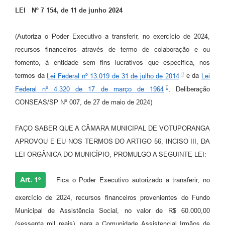
LEI Nº 7 154, de 11 de junho 2024
Perguntas Frequentes
Transparência
(Autoriza o Poder Executivo a transferir, no exercício de 2024,
recursos financeiros através de termo de colaboração e ou
Audiências Públicas
fomento, à entidade sem fins lucrativos que especifica, nos
Editais
termos da
Lei Federal nº 13.019 de 31 de julho de 2014
e da
Lei
Federal nº 4.320 de 17 de março de 1964
, Deliberação
Links
CONSEAS/SP Nº 007, de 27 de maio de 2024)
Telefones Úteis
FAÇO SABER QUE A CÂMARA MUNICIPAL DE VOTUPORANGA
Emprega
APROVOU E EU NOS TERMOS DO ARTIGO 56, INCISO III, DA
Agenda
LEI ORGÂNICA DO MUNICÍPIO, PROMULGO A SEGUINTE LEI:
Contato
Art. 1º
Fica o Poder Executivo autorizado a transferir, no
exercício de 2024, recursos financeiros provenientes do Fundo
Municipal de Assistência Social, no valor de R$ 60.000,00
(sessenta mil reais), para a Comunidade Assistencial Irmãos de