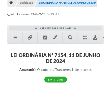
A História
Legislação
LEI ORDINÁRIA Nº 7154, 11 DE JUNHO DE 2024
Galeria de Fotos
Atualizado em: 17/06/2024 às 15h41
Notícias
ARRASTE PARA VER MAIS
SIC
Diário Oficial
Prestação de Contas
LEI ORDINÁRIA Nº 7154, 11 DE JUNHO
DE 2024
Conselhos Municipais
Assunto(s):
Orçamento/ Transferência de recursos
Concursos
EM VIGOR
Arquivos para Download
Ouvidoria
Contas Públicas
Legislação