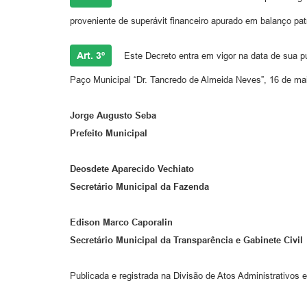
proveniente de superávit financeiro apurado em balanço patr
Art. 3º
Este Decreto entra em vigor n
Paço Municipal “Dr. Tancredo de Almeida Neves”, 16 de ma
Jorge Augusto Seba
Prefeito Municipal
Deosdete Aparecido Vechiato
Secretário Municipal da Fazenda
Edison Marco Caporalin
Secretário Municipal da Transparência e Gabinete Civil
Publicada e registrada na Divisão de Atos Administrativos e