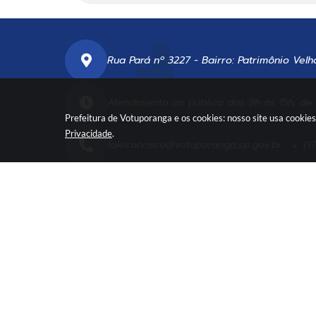
Rua Pará nº 3227 - Bairro: Patrimônio Velh
Atendimento ao público das 9h às 15h, de
Prefeitura de Votuporanga e os cookies: nosso site usa cooki
Privacidade
.
faleconosco@votuporanga.sp.gov.br
(1
Cadastre-se em nossa
Newsletter
e fique 
Ve
© 