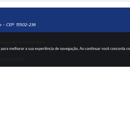
o - CEP: 15502-236
 segunda a sexta-feira
es para melhorar a sua experiência de navegação. Ao continuar você concorda 
7) 3405-9700
por dentro das novidades!
ACOM
rsão do Sistema: 3.5.3 - 19/06/2026
Portal atualizado em: 07/08/202
Copyright Instar - 2006-2026. Todos os direitos reservados -
Instar Tecnolo