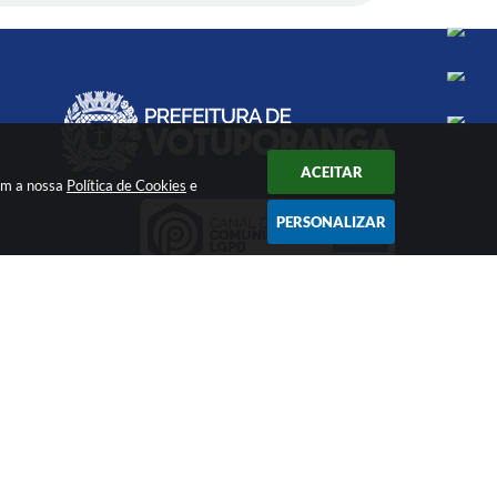
ACEITAR
com a nossa
Política de Cookies
e
PERSONALIZAR
PANHE A GENTE!
6 11:14
gia