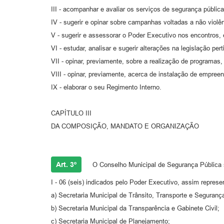
III - acompanhar e avaliar os serviços de segurança pública
IV - sugerir e opinar sobre campanhas voltadas a não violên
V - sugerir e assessorar o Poder Executivo nos encontros, 
VI - estudar, analisar e sugerir alterações na legislação pert
VII - opinar, previamente, sobre a realização de programas
VIII - opinar, previamente, acerca de instalação de empree
IX - elaborar o seu Regimento Interno.
CAPÍTULO III
DA COMPOSIÇÃO, MANDATO E ORGANIZAÇÃO
Art. 3º
O Conselho Municipal de Segurança Pública se
I - 06 (seis) indicados pelo Poder Executivo, assim represe
a) Secretaria Municipal de Trânsito, Transporte e Seguranç
b) Secretaria Municipal da Transparência e Gabinete Civil;
c) Secretaria Municipal de Planejamento;