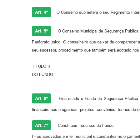
Art. 4º
O Conselho submeterá o seu Regimento Intern
Art. 5º
O Conselho Municipal de Segurança Pública se
Parágrafo único. O conselheiro que deixar de comparecer a 
seu sucessor, procedimento que também será adotado nos 
TÍTULO II
DO FUNDO
Art. 6º
Fica criado o Fundo de Segurança Pública e 
financeiro aos programas, projetos, convênios, termos de c
Art. 7º
Constituem recursos do Fundo:
I - os aprovados em lei municipal e constantes no orçamen