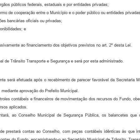
rgãos públicos federais, estaduais e por entidades privadas;
termo de cooperação entre o Município e o poder público ou entidades privada
ões bancárias oficiais ou privadas;
onibilidades; e
sivamente ao financiamento dos objetivos previstos no art. 2º desta Lei.
al de Trânsito Transporte e Segurança e será por esta administrado.
te será efetuada após o recebimento de parecer favorável da Secretaria Mu
 mediante aprovação do Prefeito Municipal.
ntroles contábeis e financeiros de movimentação dos recursos do Fundo, ob
rsos aplicados.
entará, ao Conselho Municipal de Segurança Pública, os balancetes q
dade prestará contas ao Conselho, com peças contábeis idênticas às que i
 contas do Fundo, encaminhando-o ao Secretário Municipal de Trânsito, Trans