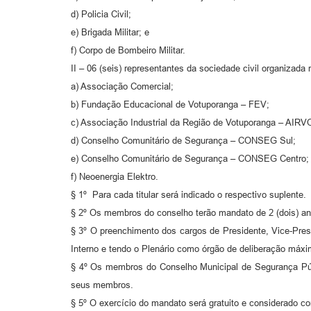
d) Policia Civil;
e) Brigada Militar; e
f) Corpo de Bombeiro Militar.
II – 06 (seis) representantes da sociedade civil organizada
a) Associação Comercial;
b) Fundação Educacional de Votuporanga – FEV;
c) Associação Industrial da Região de Votuporanga – AIRV
d) Conselho Comunitário de Segurança – CONSEG Sul;
e) Conselho Comunitário de Segurança – CONSEG Centro;
f) Neoenergia Elektro.
§ 1º Para cada titular será indicado o respectivo suplente.
§ 2º Os membros do conselho terão mandato de 2 (dois) ano
§ 3º O preenchimento dos cargos de Presidente, Vice-Presi
Interno e tendo o Plenário como órgão de deliberação máxi
§ 4º Os membros do Conselho Municipal de Segurança Púb
seus membros.
§ 5º O exercício do mandato será gratuito e considerado co