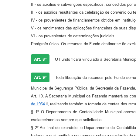
II - os auxílios e subvenções específicos, concedidos por ó
III - os auxílios resultantes da celebração de convênio ou 
IV - os provenientes de financiamentos obtidos em instituiç
V - os rendimentos das aplicações financeiras de suas disp
VI - os provenientes de determinações judiciais.
Parágrafo único. Os recursos do Fundo destinar-se-ão exclu
Art. 8º
O Fundo ficará vinculado à Secretaria Municip
Art. 9º
Toda liberação de recursos pelo Fundo somen
Municipal de Segurança Pública, da Secretaria da Fazenda,
Art. 10. A Secretaria Municipal da Fazenda manterá os co
de 1964
, realizando também a tomada de contas dos recu
§ 1º O Departamento de Contabilidade Municipal apres
esclarecimentos sempre que solicitados.
§ 2º Ao final do exercício, o Departamento de Contabili
Estado, o qual emitirá o seu parecer sobre a prestação de