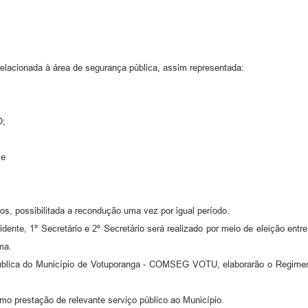
 relacionada à área de segurança pública, assim representada:
O;
 e
s, possibilitada a recondução uma vez por igual período.
dente, 1º Secretário e 2º Secretário será realizado por meio de eleição e
ma.
lica do Município de Votuporanga - COMSEG VOTU, elaborarão o Regiment
mo prestação de relevante serviço público ao Município.