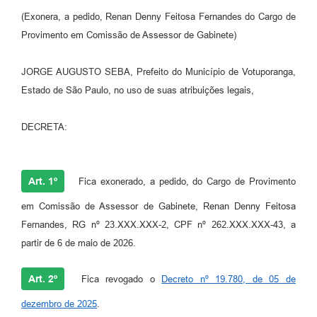
(Exonera, a pedido, Renan Denny Feitosa Fernandes do Cargo de
Perguntas Frequentes
Provimento em Comissão de Assessor de Gabinete)
Transparência
JORGE AUGUSTO SEBA, Prefeito do Município de Votuporanga,
Audiências Públicas
Estado de São Paulo, no uso de suas atribuições legais,
Editais
DECRETA:
Links
Telefones Úteis
Art. 1º
Fica exonerado, a pedido, do Cargo de Provimento
Emprega
em Comissão de Assessor de Gabinete, Renan Denny Feitosa
Agenda
Fernandes, RG nº 23.XXX.XXX-2, CPF nº 262.XXX.XXX-43, a
partir de 6 de maio de 2026.
Contato
Art. 2º
Fica revogado o
Decreto nº 19.780, de 05 de
dezembro de 2025
.